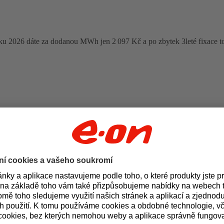
oku 2026 dáte za dodanou MWh jen 2 097 Kč a po zbytek 3leté fixace t