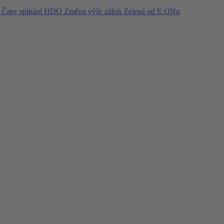
í
Časy spínání HDO
Změna výše záloh
Zelená od E.ONu