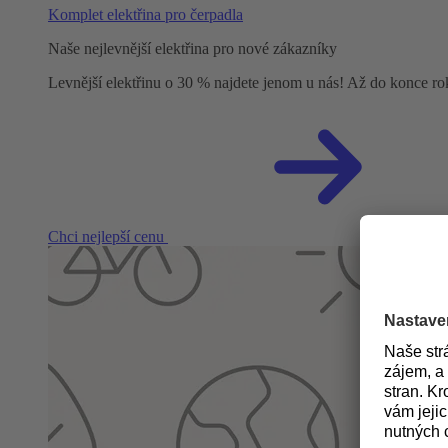
Komplet elektřina pro čerpadla
Naše nejlevnější elektřina pro nové zákazníky
Levnější elektřinu o 30 % najdete jenom u nás! Až do konce r
Chci nejlepší cenu