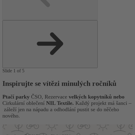
Slide 1 of 5
Inspirujte se vítězi minulých ročníků
Ptačí parky
ČSO, Rezervace
velkých kopytníků nebo
Cirkulární oblečení
NIL Textile
.
Každý projekt má šanci –
záleží jen na nápadu a odhodlání pustit se do něčeho
nového.