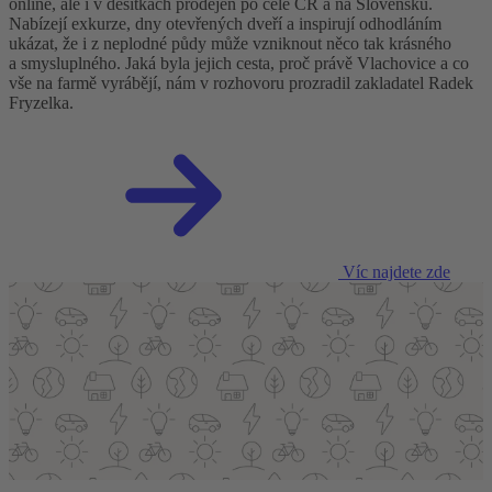
online, ale i v desítkách prodejen po celé ČR a na Slovensku.
Nabízejí exkurze, dny otevřených dveří a inspirují odhodláním
ukázat, že i z neplodné půdy může vzniknout něco tak krásného
a smysluplného. Jaká byla jejich cesta, proč právě Vlachovice a co
vše na farmě vyrábějí, nám v rozhovoru prozradil zakladatel Radek
Fryzelka.
Víc najdete zde