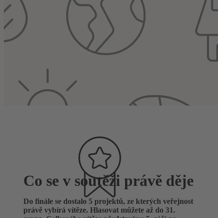
Co se v soutěži právě děje
Do finále se dostalo 5 projektů, ze kterých veřejnost
právě vybírá vítěze. Hlasovat můžete až do 31.