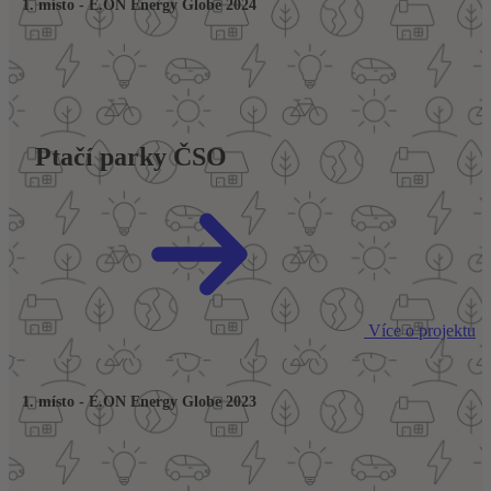
1. místo - E.ON Energy Globe 2024
Ptačí parky ČSO
Více o projektu
1. místo - E.ON Energy Globe 2023