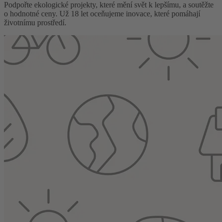
Podpořte ekologické projekty, které mění svět k lepšímu, a soutěžte
o hodnotné ceny. Už 18 let oceňujeme inovace, které pomáhají
životnímu prostředí.
Hlasujte do 31. srpna a vyberte letošního vítěze
Chci hlasovat