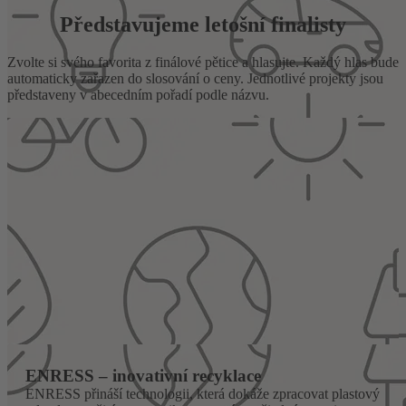
Představujeme letošní finalisty
Zvolte si svého favorita z finálové pětice a hlasujte. Každý hlas bude
automaticky zařazen do slosování o ceny. Jednotlivé projekty jsou
představeny v abecedním pořadí podle názvu.
ENRESS – inovativní recyklace
ENRESS přináší technologii, která dokáže zpracovat plastový