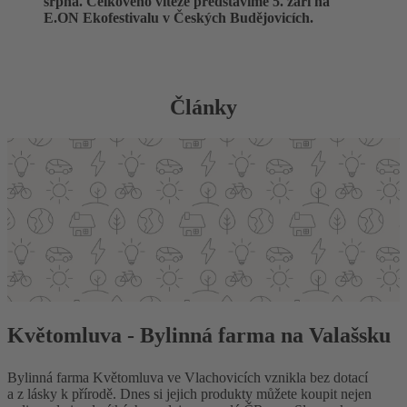
srpna. Celkového vítěze představíme 5. září na
E.ON Ekofestivalu v Českých Budějovicích.
Články
Květomluva - Bylinná farma na Valašsku
Bylinná farma Květomluva ve Vlachovicích vznikla bez dotací
a z lásky k přírodě. Dnes si jejich produkty můžete koupit nejen