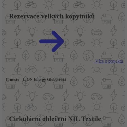
Rezervace velkých kopytníků
Více o projektu
1. místo - E.ON Energy Globe 2022
Cirkulární oblečení NIL Textile