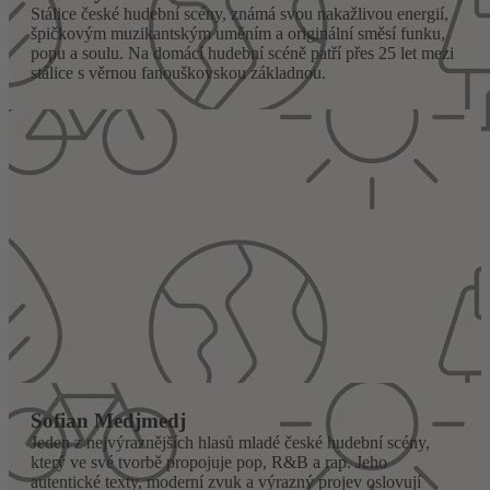
Stálice české hudební scény, známá svou nakažlivou energií,
špičkovým muzikantským uměním a originální směsí funku,
popu a soulu. Na domácí hudební scéně patří přes 25 let mezi
stálice s věrnou fanouškovskou základnou.
Sofian Medjmedj
Jeden z nejvýraznějších hlasů mladé české hudební scény,
který ve své tvorbě propojuje pop, R&B a rap. Jeho
autentické texty, moderní zvuk a výrazný projev oslovují