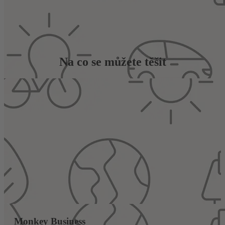
Sobota 5. září 2026 od 13 hod., Sokolský
ostrov, České Budějovice
Na co se můžete těšit
Monkey Business