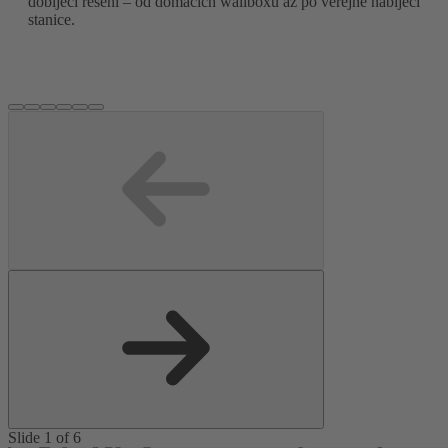
dobíjecí řešení – od domácích wallboxů až po veřejné nabíjecí
stanice.
Slide 1 of 6