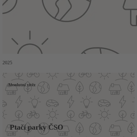
2025
Absolutní vítěz
Ptačí parky ČSO