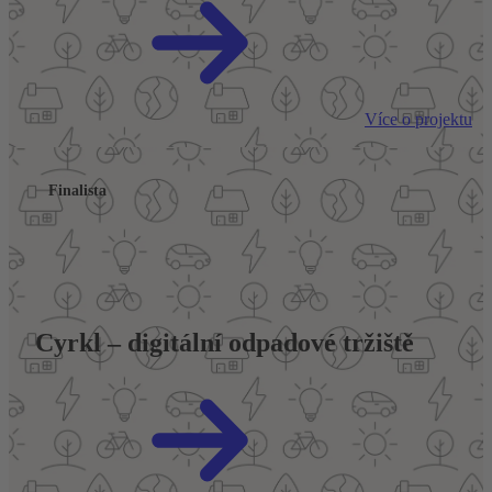
Více o projektu
Finalista
Cyrkl – digitální odpadové tržiště