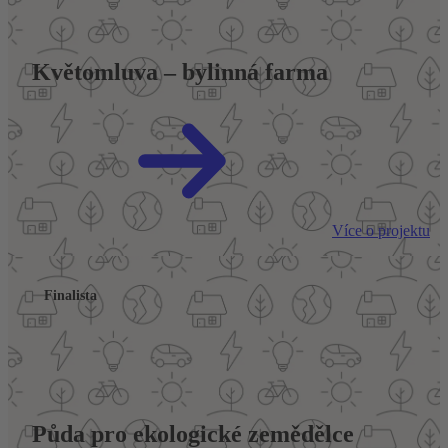
Květomluva – bylinná farma
Více o projektu
Finalista
Půda pro ekologické zemědělce