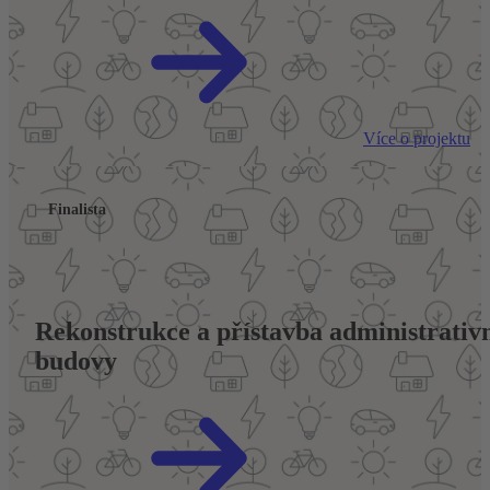
Více o projektu
Finalista
Rekonstrukce a přístavba administrativn
budovy