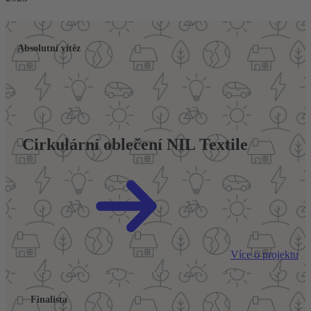
Absolutní vítěz
Cirkulární oblečení NIL Textile
Více o projektu
Finalista