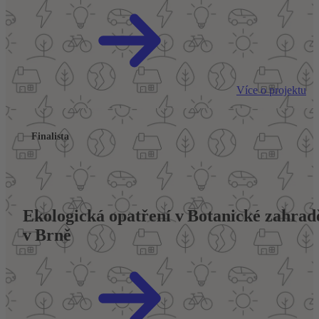
Více o projektu
Finalista
Ekologická opatření v Botanické zahradě
v Brně