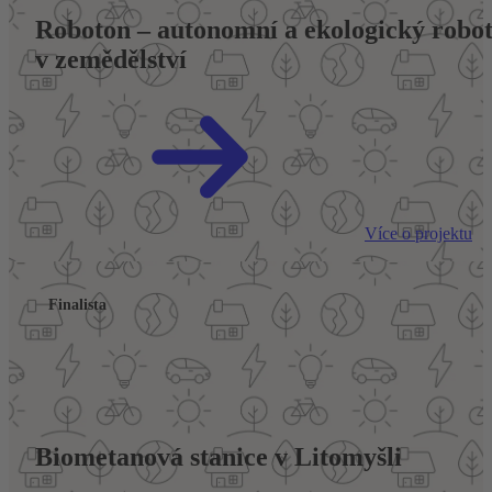
Roboton – autonomní a ekologický robot
v zemědělství
Více o projektu
Finalista
Biometanová stanice v Litomyšli