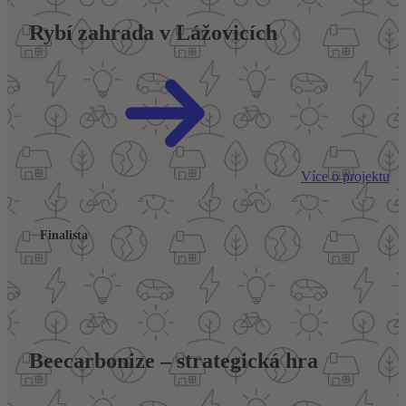
Rybí zahrada v Lážovicích
Více o projektu
Finalista
Beecarbonize – strategická hra