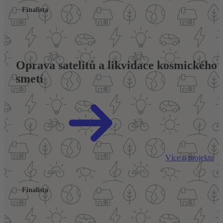
Finalista
Oprava satelitů a likvidace kosmického 
smetí
Více o projektu
Finalista