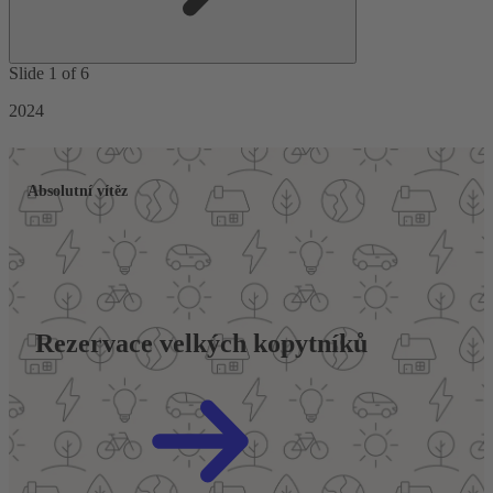
Slide 1 of 6
2024
Absolutní vítěz
Rezervace velkých kopytníků