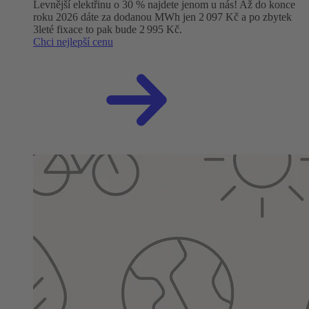
Levnější elektřinu o 30 % najdete jenom u nás! Až do konce
roku 2026 dáte za dodanou MWh jen 2 097 Kč a po zbytek
3leté fixace to pak bude 2 995 Kč.
Chci nejlepší cenu