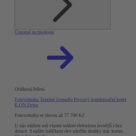
Úsporné technologie
Oblíbená řešení
Fotovoltaika
Tepelné čerpadlo
Plynový kondenzační kotel
E.ON Drive
Fotovoltaika se slevou až 77 700 Kč
U nás můžete mít vlastní solární elektrárnu levnější i bez
dotace. S naším balíčkem slev ušetříte desítky tisíc korun.