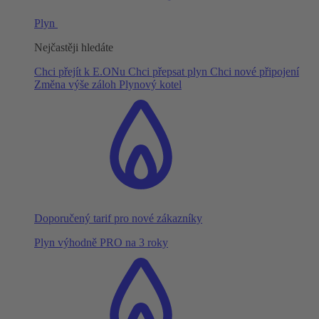
Plyn
Nejčastěji hledáte
Chci přejít k E.ONu
Chci přepsat plyn
Chci nové připojení
Změna výše záloh
Plynový kotel
Doporučený tarif pro nové zákazníky
Plyn výhodně PRO na 3 roky