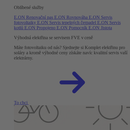
Oblíbené služby
E.ON Renovační pas
E.ON Rovnováha
E.ON Servis
fotovoltaiky
E.ON Servis tepelných čerpadel
E.ON Servis
kotlů
E.ON Propojeno
E.ON Pomocník
E.ON Jistota
Výhodná elektřina se servisem FVE v ceně
Máte fotovoltaiku od nás? Sjednejte si Komplet elektřinu pro
soláry a kromě výhodné ceny získáte navíc kvalitní servis vaší
elektrárny.
To chci