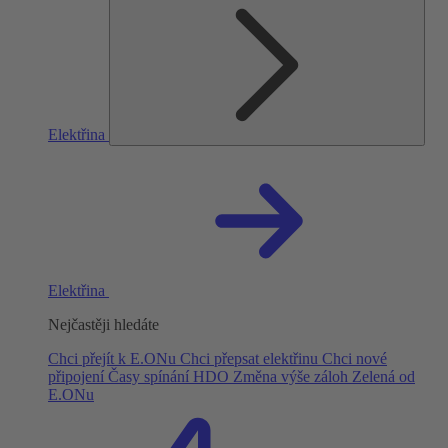
Elektřina
Elektřina
Nejčastěji hledáte
Chci přejít k E.ONu
Chci přepsat elektřinu
Chci nové
připojení
Časy spínání HDO
Změna výše záloh
Zelená od
E.ONu