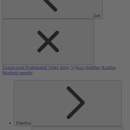
Zpět
Domácnosti
Podnikatelé
Velké firmy
Výkup elektřiny
Kariéra
Moderní energie
Elektřina