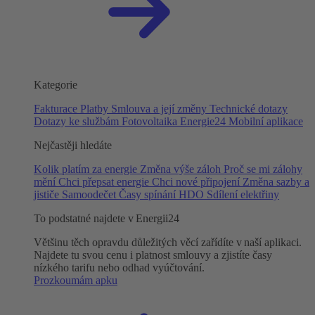
Kategorie
Fakturace
Platby
Smlouva a její změny
Technické dotazy
Dotazy ke službám
Fotovoltaika
Energie24
Mobilní aplikace
Nejčastěji hledáte
Kolik platím za energie
Změna výše záloh
Proč se mi zálohy
mění
Chci přepsat energie
Chci nové připojení
Změna sazby a
jističe
Samoodečet
Časy spínání HDO
Sdílení elektřiny
To podstatné najdete v Energii24
Většinu těch opravdu důležitých věcí zařídíte v naší aplikaci.
Najdete tu svou cenu i platnost smlouvy a zjistíte časy
nízkého tarifu nebo odhad vyúčtování.
Prozkoumám apku