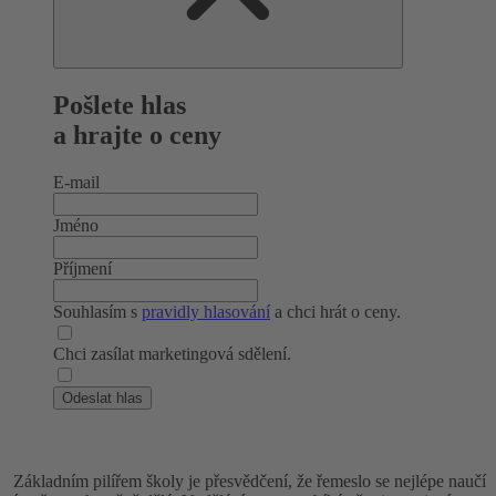
Pošlete hlas
a hrajte o ceny
E-mail
Jméno
Příjmení
Souhlasím s
pravidly hlasování
a chci hrát o ceny.
Chci zasílat marketingová sdělení.
Odeslat hlas
Základním pilířem školy je přesvědčení, že řemeslo se nejlépe naučí