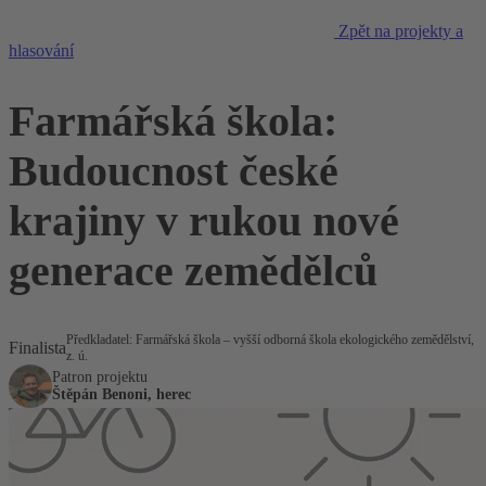
Zpět na projekty a
hlasování
Farmářská škola:
Budoucnost české
krajiny v rukou nové
generace zemědělců
Předkladatel: Farmářská škola – vyšší odborná škola ekologického zemědělství,
Finalista
z. ú.
Patron projektu
Štěpán Benoni, herec