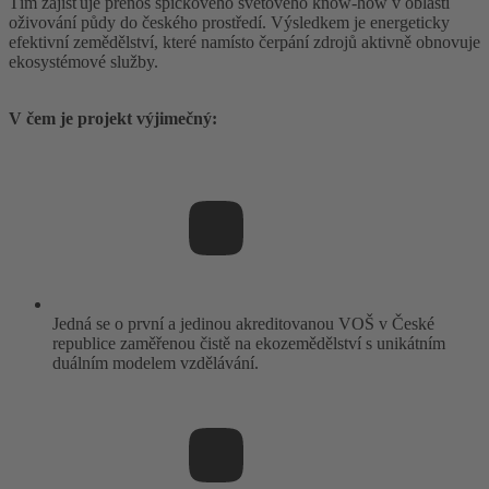
Tím zajišťuje přenos špičkového světového know-how v oblasti
oživování půdy do českého prostředí. Výsledkem je energeticky
efektivní zemědělství, které namísto čerpání zdrojů aktivně obnovuje
ekosystémové služby.
V čem je projekt výjimečný:
Jedná se o první a jedinou akreditovanou VOŠ v České
republice zaměřenou čistě na ekozemědělství s unikátním
duálním modelem vzdělávání.