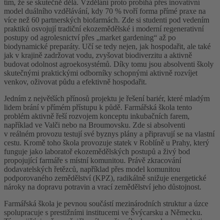
tím, že se skutečně dělá. Vzdělání proto probíhá přes inovativní
model duálního vzdělávání, kdy 70 % tvoří forma přímé praxe na
více než 60 partnerských biofarmách. Zde si studenti pod vedením
praktiků osvojují tradiční ekozemědělské i moderní regenerativní
postupy od agrolesnictví přes „market gardening“ až po
biodynamické preparáty. Učí se tedy nejen, jak hospodařit, ale také
jak v krajině zadržovat vodu, zvyšovat biodiverzitu a aktivně
budovat odolnost agroekosystémů. Díky tomu jsou absolventi školy
skutečnými praktickými odborníky schopnými aktivně rozvíjet
venkov, oživovat půdu a efektivně hospodařit.
Jedním z největších přínosů projektu je řešení bariér, které mladým
lidem brání v přímém přístupu k půdě. Farmářská škola tento
problém aktivně řeší rozvojem konceptu inkubačních farem,
například ve Valči nebo na Broumovsku. Zde si absolventi
v reálném provozu testují své byznys plány a připravují se na vlastní
cestu. Kromě toho škola provozuje statek v Roblíně u Prahy, který
funguje jako laboratoř ekozemědělských postupů a živý bod
propojující farmáře s místní komunitou. Právě zkracování
dodavatelských řetězců, například přes model komunitou
podporovaného zemědělství (KPZ), radikálně snižuje energetické
nároky na dopravu potravin a vrací zemědělství jeho důstojnost.
Farmářská škola je pevnou součástí mezinárodních struktur a úzce
spolupracuje s prestižními institucemi ve Švýcarsku a Německu.