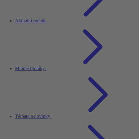
Aktuální ročník
Minulé ročníky
Témata a novinky