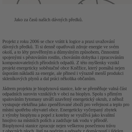
Jako za časů našich dávných předků.
Projekt z roku 2006 se chce vrátit k logice a praxi uvažování
dávných předků. Ti si denně opatřovali zdroje energie ve svém
okolí, a to léty prověřeným a důmyslným způsobem, činnostmi
spojenými s pěstováním rostlin, chováním dobytka i zpracováním
kompostovatelných přírodních odpadů. Z této myšlenky vznikl
projekt energeticky soběstačné obce Kněžice, který pomáhá nejen
úsporám nákladů za energie, ale přinesl i výrazně menší produkci
skleníkových plynů a dal práci několika občanům.
Jádrem projektu je bioplynová stanice, kde se přeměňuje valná část
odpadních surovin vzniklých v obci na bioplyn. Spolu s přímým
spalováním fytomasy utváří uzavřený energetický okruh, z něhož
vystupuje elektřina jako zpeněžované zboží pro veřejnost a teplo pro
místní spotřebu obyvatel obce. Energeticky vyčerpaný zbytek
z výroby bioplynu a popel z kotelny se využívá jako kvalitní
hnojivo na místních polích a zadržuje tak vodu v přírodě.
Bioplynová stanice zpracuje nejen veškerou posečenou trávu
z obecních ploch, listí na podzim a odpady z domácností i jídelen,