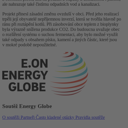
ale nahrazuje také čistírnu odpadních vod a kanalizaci.
Projekt přinesl zásadní změnu ovzduší v obci. Před jeho realizací
trpěli její obyvatelé nepříjemnou inverzí, která se tvořila hlavně po
ránu při roztápění kotlů. Při zásobování obce teplem z bioplynky
byla výrazně snížena produkce CO2. Do budoucna uvažuje obec
o rozšíření systému o suchou fermentaci, aby bylo možné využít
také odpady s obsahem písku, kamení a jiných částic, které jsou
v mokré podobě nepoužitelné.
Soutěž Energy Globe
O soutěži
Partneři
Často kladené otázky
Pravidla soutěže