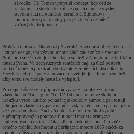
závodění. Jiří Toman vymyslel koncept, kdy děti ze
základních a středních škol rozvíjejí technické myšlení
stavbou auta na gumičku, parního či Stirlingova
motoru. Se svými modely pak jejich tvůrci soutěží
v různých disciplínách.
Prokázat tvořivost, šikovnost při výrobě, dovednost při ovládání, ale
i cit pro design jsou výzvou mnoha žáků základních a středních
škol, kteří se zúčastňují technických soutěží v Národním technickém
muzeu Praha. Ve třech různých soutěžích mají za úkol postavit
funkční model a prokázat jeho kvalitu v soutěžních disciplínách.
Všechny dobré nápady a inovace se zveřejňují na blogu a soutěžící
díky tomu své modely neustále vylepšují.
Pro nejmladší žáky je připravena výzva v podobě sestrojení
vlastního autíčka na gumičku. Děti si doma nebo ve školním
kroužku vyrobí autíčko poháněné jakoukoliv gumou a pak testují
jeho jízdní vlastnosti v jízdě na přesnost, rychlost nebo přímou jízdu
ve vymezené dráze. Žáci středních škol mají za úkol vyrobit
z předpřipravených polotovarů funkční model Stirlingova
teplovzdušného motoru. Díky sdílení postupů se podařilo vítězi
osmého ročníku dosáhnout u Stirlingova motoru 1805 otáček za
minutu. Vítězný model prvního ročníku přitom zvládl otáček za