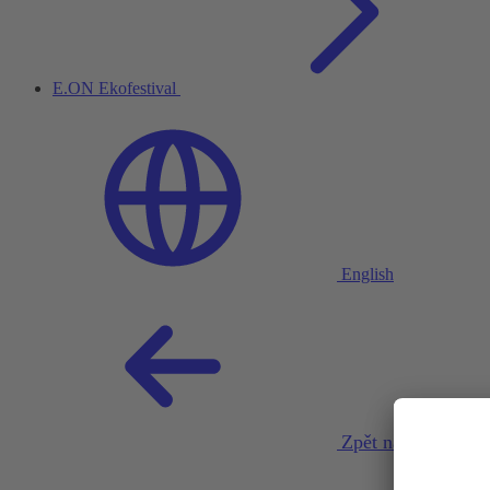
E.ON Ekofestival
English
Zpět na projekty