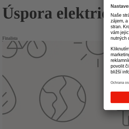
Úspora elektrické 
Finalista
Napětí v síti ve dne stoupalo přes 240 V a naopak v noci klesalo po
halogenové žárovky měly výrazně zkrácenou životnost už při malém z