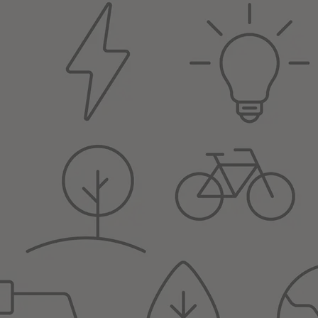
i regulátor, který stabilizuje napětí na jmenovité hodnotě s odchylkou 
 v reálném čase. Má také schopnost ”bypassu” - při přetížení, vysoké te
cky.
 neužitečné vysokofrekvenční rušení a omezuje napěťové a proudové rázy
napětí zároveň přináší významnou úsporu ve spotřebě elektrické energie p
u, ale téměř pro všechny, jimž kolísá síťové napětí. Naměřené úspory s