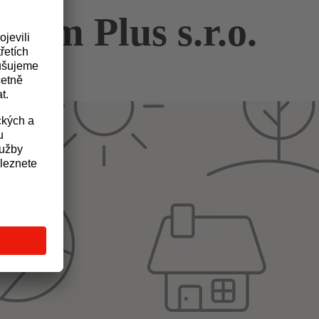
ream Plus s.r.o.
atel profesionálních průmyslových kamerových systémů a
bázi, využívá fotovoltaickou elektrárnu o výkonu 30 kWp.
 Tento problém je motivoval k navržení unikátního regulátoru
bovalo problémy serverům, síťovým diskům a IT infrastruktuře. Rovněž