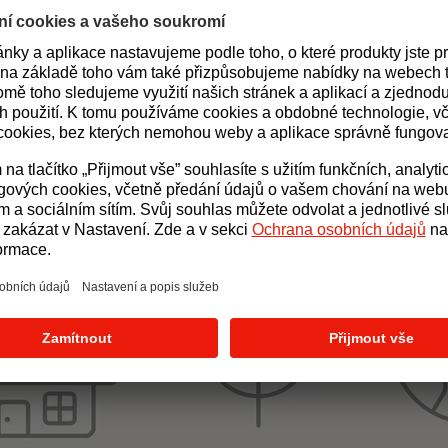
energie ve firmě D
Společnost Dream Plus s.r.o., dodav
monitorovacích systémů na digitální 
Zjistili však, že napětí v síti kolísá.
napětí.
d 220 V. Přestože jsou obě tyto hodnoty v normě, kolísání napětí způso
výšení napětí.