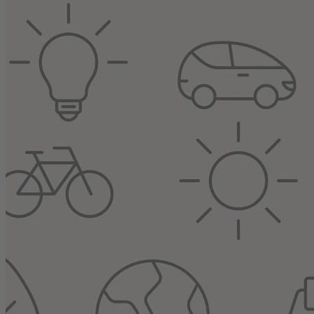
Z toho důvodu ve společnosti Dream Plus navrhli, vyrobili a otestoval
regulovat napětí třikrát za sekundu. Každá fáze je řízena nezávisle a
regulátor automaticky bypass a tuto skutečnost ohlásí akusticky i opti
Regulátor je odolný proti zkratu na vstupu i výstupu. Navíc filtruje
Při vývoji a testech regulátoru jeho výrobci zjistili, že stabilizace 
vhodný nejen pro odběratele s instalovanou fotovoltaickou elektrárno
Soutěž Energy Globe
O soutěži
Partneři
Často kladené otázky
Pravidla soutěže