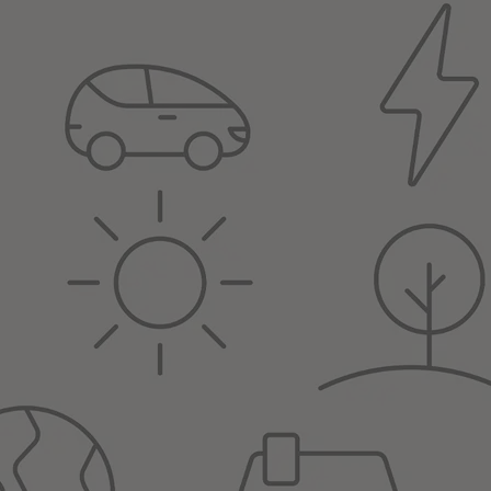
±1 V s vysokou účinností. Regulátor je rychlý, dokáže měřit a
plotě, nestandardním chování či výpadku napětí jedné fáze provede
. To vše s vysokou účinností a minimální spotřebou celé technologie.
ředevším v provozech se starším typem osvětlení. Regulátor je tedy
e pohybují v rozmezí 14 až 22 %.