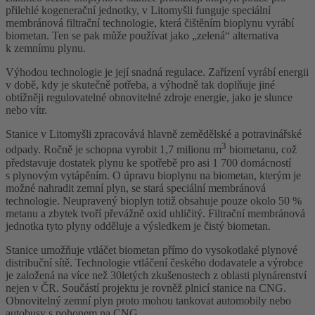
přilehlé kogenerační jednotky, v Litomyšli funguje speciální
membránová filtrační technologie, která čištěním bioplynu vyrábí
biometan. Ten se pak může používat jako „zelená“ alternativa
k zemnímu plynu.
Výhodou technologie je její snadná regulace. Zařízení vyrábí energii
v době, kdy je skutečně potřeba, a výhodně tak doplňuje jiné
obtížněji regulovatelné obnovitelné zdroje energie, jako je slunce
nebo vítr.
Stanice v Litomyšli zpracovává hlavně zemědělské a potravinářské
3
odpady. Ročně je schopna vyrobit 1,7 milionu m
biometanu, což
představuje dostatek plynu ke spotřebě pro asi 1 700 domácností
s plynovým vytápěním. O úpravu bioplynu na biometan, kterým je
možné nahradit zemní plyn, se stará speciální membránová
technologie. Neupravený bioplyn totiž obsahuje pouze okolo 50 %
metanu a zbytek tvoří převážně oxid uhličitý. Filtrační membránová
jednotka tyto plyny odděluje a výsledkem je čistý biometan.
Stanice umožňuje vtláčet biometan přímo do vysokotlaké plynové
distribuční sítě. Technologie vtláčení českého dodavatele a výrobce
je založená na více než 30letých zkušenostech z oblasti plynárenství
nejen v ČR. Součástí projektu je rovněž plnicí stanice na CNG.
Obnovitelný zemní plyn proto mohou tankovat automobily nebo
autobusy s pohonem na CNG.