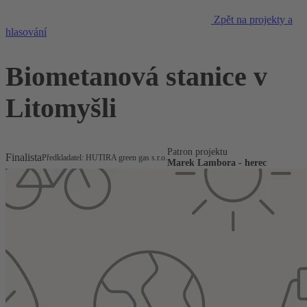
Zpět na projekty a
hlasování
Biometanová stanice v
Litomyšli
Patron projektu
Finalista
Předkladatel: HUTIRA green gas s.r.o.
Marek Lambora - herec