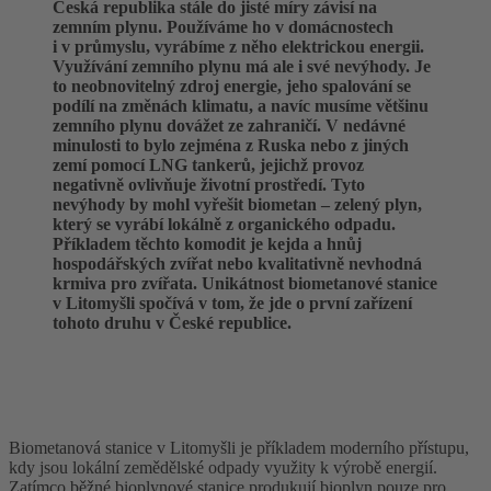
Česká republika stále do jisté míry závisí na
zemním plynu. Používáme ho v domácnostech
i v průmyslu, vyrábíme z něho elektrickou energii.
Využívání zemního plynu má ale i své nevýhody. Je
to neobnovitelný zdroj energie, jeho spalování se
podílí na změnách klimatu, a navíc musíme většinu
zemního plynu dovážet ze zahraničí. V nedávné
minulosti to bylo zejména z Ruska nebo z jiných
zemí pomocí LNG tankerů, jejichž provoz
negativně ovlivňuje životní prostředí. Tyto
nevýhody by mohl vyřešit biometan – zelený plyn,
který se vyrábí lokálně z organického odpadu.
Příkladem těchto komodit je kejda a hnůj
hospodářských zvířat nebo kvalitativně nevhodná
krmiva pro zvířata. Unikátnost biometanové stanice
v Litomyšli spočívá v tom, že jde o první zařízení
tohoto druhu v České republice.
Biometanová stanice v Litomyšli je příkladem moderního přístupu,
kdy jsou lokální zemědělské odpady využity k výrobě energií.
Zatímco běžné bioplynové stanice produkují bioplyn pouze pro