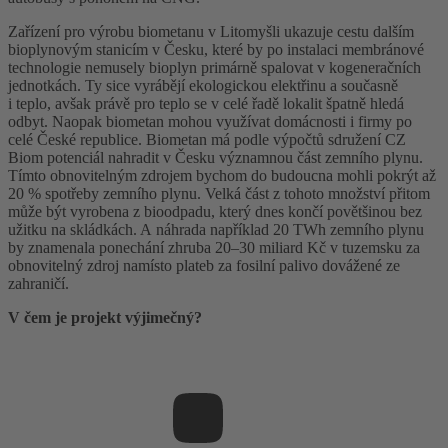
Zařízení pro výrobu biometanu v Litomyšli ukazuje cestu dalším
bioplynovým stanicím v Česku, které by po instalaci membránové
technologie nemusely bioplyn primárně spalovat v kogeneračních
jednotkách. Ty sice vyrábějí ekologickou elektřinu a současně
i teplo, avšak právě pro teplo se v celé řadě lokalit špatně hledá
odbyt. Naopak biometan mohou využívat domácnosti i firmy po
celé České republice. Biometan má podle výpočtů sdružení CZ
Biom potenciál nahradit v Česku významnou část zemního plynu.
Tímto obnovitelným zdrojem bychom do budoucna mohli pokrýt až
20 % spotřeby zemního plynu. Velká část z tohoto množství přitom
může být vyrobena z bioodpadu, který dnes končí povětšinou bez
užitku na skládkách. A náhrada například 20 TWh zemního plynu
by znamenala ponechání zhruba 20–30 miliard Kč v tuzemsku za
obnovitelný zdroj namísto plateb za fosilní palivo dovážené ze
zahraničí.
V čem je projekt výjimečný?