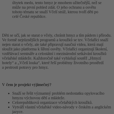
úbytek medu, tento hmyz je mnohem užitečnější, než se
může na první pohled zdát. O jeho ochranu a osvětu
tohoto tématu se snaží Včelí stráž, kterou tvoří děti po
celé České republice.
Děti se učí, jak se starat o včely, chránit hmyz a tím pádem i přírodu.
Ve formě nejrůznějších programů a kroužků se tzv. Včelaříci snaží
nejen starat o včely, ale také připravují naučná videa, která mají
sloužit jako platforma k šíření osvěty. Včelaříci organizují školení,
vzdělávací semináře a celostátní i mezinárodní setkávání kroužků
včelařské mládeže. Každoročně také vyhlašují soutěž „Hmyzí
hotely“ a „Včelí louka“, které řeší problémy životního prostředí
a pestrosti potravy pro hmyz.
V čem je projekt výjimečný?
Snaží se řešit významný problém nedostatku opylovacího
hmyzu výchovou dětí a mládeže.
Celorepubliková organizace včelařských kroužků.
Vytváří vlastní včelařské video-návody v českém a anglickém
jazyce.