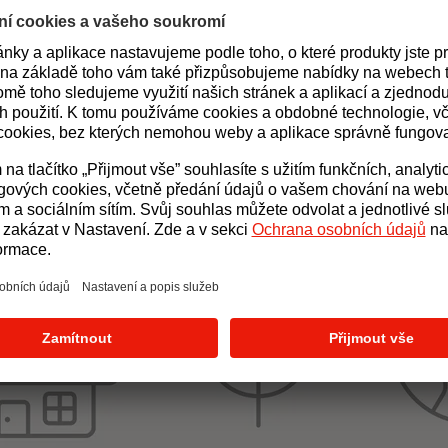
um Otevřená zahra
Vzdělávací areál pro děti a širokou v
stanovišť, která přibližují fungování č
sivní administrativní budova v ČR. Ta využívá nejen obnovitelné zdroje
lu využívat také další zázemí, jako jsou prostory pro přednášky a semi