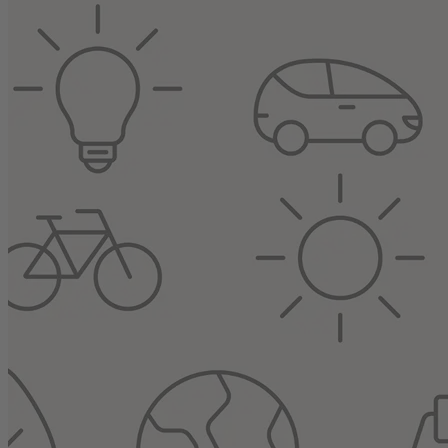
Centrum Otevřená zahrada se nachází v Brně a jeho dvanáct interaktivn
mimo jiné jim vysvětlí, jakým způsobem je využívá člověk. Expozice
Soutěž Energy Globe
O soutěži
Partneři
Často kladené otázky
Pravidla soutěže