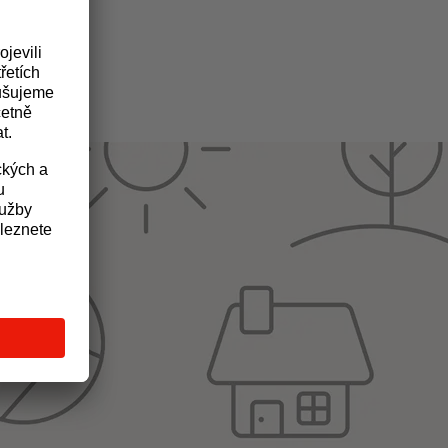
da
eřejnost nabízí v samém centru Brna dvanáct interaktivních
tyř základních živlů.
, ale také další moderní technologie (rekuperace, řízení osvitu,
náře.