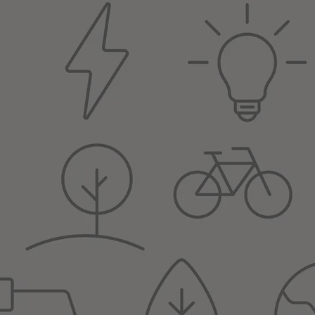
ích stanovišť je denně zpřístupněno veřejnosti. Jednotlivá stanoviště 
 je určena zejména žákům druhého stupně základních škol.