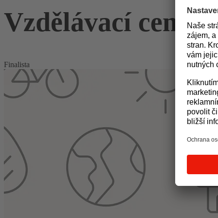
Vzdělávací centr
Finalista
Areál je součástí uceleného komplexu, kterému vévodí nejúspornější pa
dvojí rozvod vody a jiné). Kromě zmíněných stanovišť je možné v areá