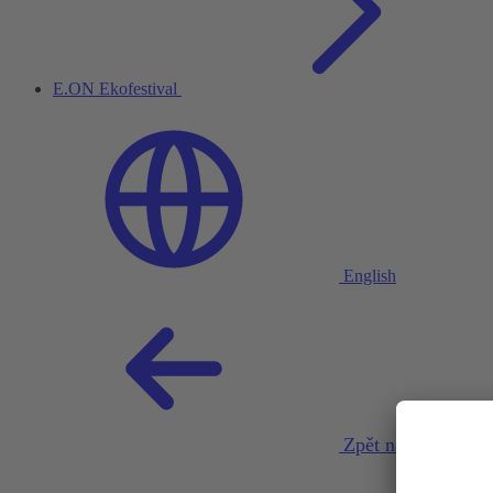
E.ON Ekofestival
English
Zpět na projekty