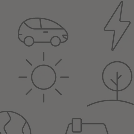
děti seznámí se čtyřmi základními živly (voda, slunce, půda, vzduch) a