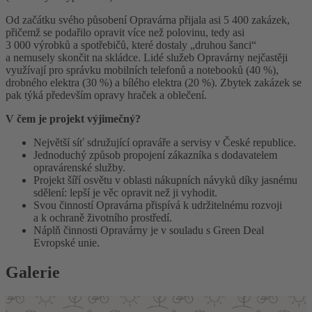
Od začátku svého působení Opravárna přijala asi 5 400 zakázek,
přičemž se podařilo opravit více než polovinu, tedy asi
3 000 výrobků a spotřebičů, které dostaly „druhou šanci“
a nemusely skončit na skládce. Lidé služeb Opravárny nejčastěji
využívají pro správku mobilních telefonů a notebooků (40 %),
drobného elektra (30 %) a bílého elektra (20 %). Zbytek zakázek se
pak týká především opravy hraček a oblečení.
V čem je projekt výjimečný?
Největší síť sdružující opraváře a servisy v České republice.
Jednoduchý způsob propojení zákazníka s dodavatelem
opravárenské služby.
Projekt šíří osvětu v oblasti nákupních návyků díky jasnému
sdělení: lepší je věc opravit než ji vyhodit.
Svou činností Opravárna přispívá k udržitelnému rozvoji
a k ochraně životního prostředí.
Náplň činnosti Opravárny je v souladu s Green Deal
Evropské unie.
Galerie