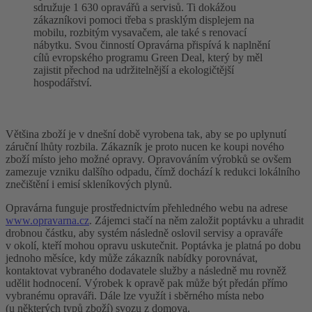
sdružuje 1 630 opravářů a servisů. Ti dokážou
zákazníkovi pomoci třeba s prasklým displejem na
mobilu, rozbitým vysavačem, ale také s renovací
nábytku. Svou činností Opravárna přispívá k naplnění
cílů evropského programu Green Deal, který by měl
zajistit přechod na udržitelnější a ekologičtější
hospodářství.
Většina zboží je v dnešní době vyrobena tak, aby se po uplynutí
záruční lhůty rozbila. Zákazník je proto nucen ke koupi nového
zboží místo jeho možné opravy. Opravováním výrobků se ovšem
zamezuje vzniku dalšího odpadu, čímž dochází k redukci lokálního
znečištění i emisí skleníkových plynů.
Opravárna funguje prostřednictvím přehledného webu na adrese
www.opravarna.cz
. Zájemci stačí na něm založit poptávku a uhradit
drobnou částku, aby systém následně oslovil servisy a opraváře
v okolí, kteří mohou opravu uskutečnit. Poptávka je platná po dobu
jednoho měsíce, kdy může zákazník nabídky porovnávat,
kontaktovat vybraného dodavatele služby a následně mu rovněž
udělit hodnocení. Výrobek k opravě pak může být předán přímo
vybranému opraváři. Dále lze využít i sběrného místa nebo
(u některých typů zboží) svozu z domova.