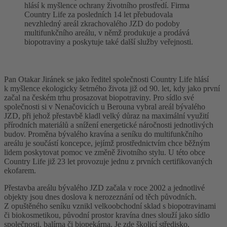
hlásí k myšlence ochrany životního prostředí. Firma
Country Life za posledních 14 let přebudovala
nevzhledný areál zkrachovalého JZD do podoby
multifunkčního areálu, v němž produkuje a prodává
biopotraviny a poskytuje také další služby veřejnosti.
Pan Otakar Jiránek se jako ředitel společnosti Country Life hlásí
k myšlence ekologicky šetrného života již od 90. let, kdy jako první
začal na českém trhu prosazovat biopotraviny. Pro sídlo své
společnosti si v Nenačovicích u Berouna vybral areál bývalého
JZD, při jehož přestavbě kladl velký důraz na maximální využití
přírodních materiálů a snížení energetické náročnosti jednotlivých
budov. Proměna bývalého kravína a seníku do multifunkčního
areálu je součástí koncepce, jejímž prostřednictvím chce běžným
lidem poskytovat pomoc ve změně životního stylu. U této obce
Country Life již 23 let provozuje jednu z prvních certifikovaných
ekofarem.
Přestavba areálu bývalého JZD začala v roce 2002 a jednotlivé
objekty jsou dnes doslova k nerozeznání od těch původních.
Z opuštěného seníku vznikl velkoobchodní sklad s biopotravinami
či biokosmetikou, původní prostor kravína dnes slouží jako sídlo
společnosti, balírna či biopekárna. Je zde školicí středisko,