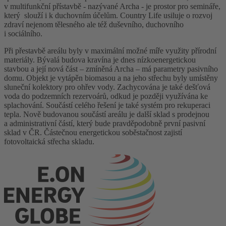
v multifunkční přístavbě - nazývané Archa - je prostor pro semináře,
který slouží i k duchovním účelům. Country Life usiluje o rozvoj
zdraví nejenom tělesného ale též duševního, duchovního
i sociálního.
Při přestavbě areálu byly v maximální možné míře využity přírodní
materiály. Bývalá budova kravína je dnes nízkoenergetickou
stavbou a její nová část – zmíněná Archa – má parametry pasivního
domu. Objekt je vytápěn biomasou a na jeho střechu byly umístěny
sluneční kolektory pro ohřev vody. Zachycována je také dešťová
voda do podzemních rezervoárů, odkud je později využívána ke
splachování. Součástí celého řešení je také systém pro rekuperaci
tepla. Nově budovanou součástí areálu je další sklad s prodejnou
a administrativní částí, který bude pravděpodobně první pasivní
sklad v ČR. Částečnou energetickou soběstačnost zajistí
fotovoltaická střecha skladu.