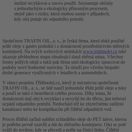
možné recyklovat a znovu použít. Seznamuje občany
s jednoduchým a ekologicky přínosným procesem,
stejně jako s riziky, která mohou nastat v případech,
kdy olej putuje do odpadního potrubí.
Společnost TRAFIN OIL, a. s., je česká firma, která sbírá použité
jedlé oleje z gastro podniků i z domácností prostřednictvím sběrných
kontejnerů. Na svých webových stránkách
www.tridimolej.cz
také
ukazuje přehlednou mapu obsahující daná sběrná místa. Všechny
formy jedlých olejů a tuků pak firma umí ekologicky zpracovat do
podoby nové hodnotné suroviny. Ta slouží pro výrobu biopaliv
druhé generace využívaných v letadlech a automobilech.
V rámci projektu Třídímolej.cz, který je iniciativou společnosti
TRAFIN OIL, a. s., se lidé naučí jednoduše třídit jedlé oleje a tuky
a poučí se také o benefitech celého procesu. Díky tomu, že
domácnosti dají olej k recyklaci a nevylijí ho do dřezu, jim nehrozí
ucpání odpadního potrubí. Nedochází též ke zbytečnému zatížení
kanalizace nebo ke komplikacím při čištění odpadních vod.
Proces třídění začíná nalitím zchladlého oleje do PET lahve, kterou
je potřeba pevně uzavřít a dát do sběrného kontejneru. Olej se poté
sváží do továrny, kde se přecedí a pošle na čisticí linku. Čištění