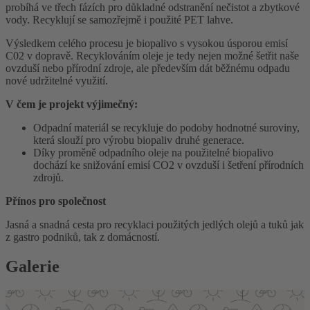
probíhá ve třech fázích pro důkladné odstranění nečistot a zbytkové
vody. Recyklují se samozřejmě i použité PET lahve.
Výsledkem celého procesu je biopalivo s vysokou úsporou emisí
C02 v dopravě. Recyklováním oleje je tedy nejen možné šetřit naše
ovzduší nebo přírodní zdroje, ale především dát běžnému odpadu
nové udržitelné využití.
V čem je projekt výjimečný:
Odpadní materiál se recykluje do podoby hodnotné suroviny,
která slouží pro výrobu biopaliv druhé generace.
Díky proměně odpadního oleje na použitelné biopalivo
dochází ke snižování emisí CO2 v ovzduší i šetření přírodních
zdrojů.
Přínos pro společnost
Jasná a snadná cesta pro recyklaci použitých jedlých olejů a tuků jak
z gastro podniků, tak z domácností.
Galerie