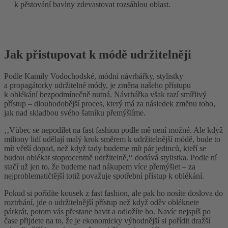
k pěstování bavlny zdevastovat rozsáhlou oblast.
Jak přistupovat k módě udržitelněji
Podle Kamily Vodochodské, módní návrhářky, stylistky
a propagátorky udržitelné módy, je změna našeho přístupu
k oblékání bezpodmínečně nutná. Návrhářka však razí smířlivý
přístup – dlouhodobější proces, který má za následek změnu toho,
jak nad skladbou svého šatníku přemýšlíme.
‚‚Vůbec se nepodílet na fast fashion podle mě není možné. Ale když
miliony lidí udělají malý krok směrem k udržitelnější módě, bude to
mít větší dopad, než když tady budeme mít pár jedinců, kteří se
budou oblékat stoprocentně udržitelně,‘‘ dodává stylistka. Podle ní
stačí už jen to, že budeme nad nákupem více přemýšlet – za
nejproblematičtější totiž považuje spotřební přístup k oblékání.
Pokud si pořídíte kousek z fast fashion, ale pak ho nosíte doslova do
roztrhání, jde o udržitelnější přístup než když oděv obléknete
párkrát, potom vás přestane bavit a odložíte ho. Navíc nejspíš po
čase přijdete na to, že je ekonomicky výhodnější si pořídit dražší