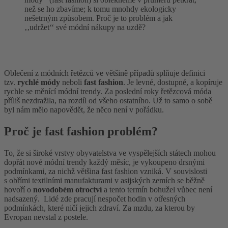
než se ho zbavíme; k tomu mnohdy ekologicky
nešetrným způsobem. Proč je to problém a jak
‚‚udržet‘‘ své módní nákupy na uzdě?
Oblečení z módních řetězců ve většině případů splňuje definici
tzv.
rychlé módy
neboli
fast fashion
. Je levné, dostupné, a kopíruje
rychle se měnící módní trendy. Za poslední roky řetězcová móda
příliš nezdražila, na rozdíl od všeho ostatního. Už to samo o sobě
byl nám mělo napovědět, že něco není v pořádku.
Proč je fast fashion problém?
To, že si široké vrstvy obyvatelstva ve vyspělejších státech mohou
dopřát nové módní trendy každý měsíc, je vykoupeno drsnými
podmínkami, za nichž většina fast fashion vzniká. V souvislosti
s obřími textilními manufakturami v asijských zemích se běžně
hovoří o
novodobém otroctví
a tento termín bohužel vůbec není
nadsazený. Lidé zde pracují nespočet hodin v otřesných
podmínkách, které ničí jejich zdraví. Za mzdu, za kterou by
Evropan nevstal z postele.