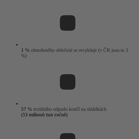
1 %
obnošeného oblečení se recykluje (v ČR jsou to 3
%)
57 %
textilního odpadu končí na skládkách
(
53 milionů tun ročně
)