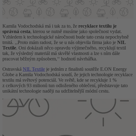
Kamila Vodochodská má i tak za to, že
recyklace textilu je
správná cesta
, kterou se nutně musíme jako společnost vydat.
Vzhledem k technologické náročnosti bude tato cesta nepochybně
trnitá. ‚‚Proto mám radost, že se u nás objevila firma jako je
NIL
Textile
. Oni dokázali něco opravdu výjimečného, recyklují textil
tak, že výsledný materiál má skvělé vlastnosti a lze s ním dále
pracovat běžným způsobem,‘‘ hodnotí návrhářka.
Ostravská
NIL Textile
je jedním z finalistů soutěže E.ON Energy
Globe a Kamila Vodochodská soudí, že jejich technologie recyklace
textilu má světový potenciál. Ve světě, kde se recykluje 1 %
z celkových 93 milionů tun odloženého oblečení, představuje tato
unikátní technologie naději na udržitelnější módní cestu.