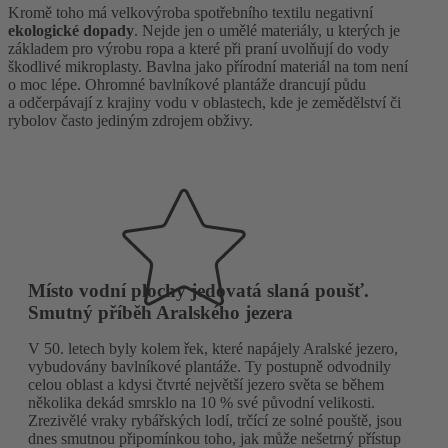
Kromě toho má velkovýroba spotřebního textilu negativní
ekologické dopady
. Nejde jen o umělé materiály, u kterých je
základem pro výrobu ropa a které při praní uvolňují do vody
škodlivé mikroplasty. Bavlna jako přírodní materiál na tom není
o moc lépe. Ohromné bavlníkové plantáže drancují půdu
a odčerpávají z krajiny vodu v oblastech, kde je zemědělství či
rybolov často jediným zdrojem obživy.
Místo vodní plochy jedovatá slaná poušť.
Smutný příběh Aralského jezera
V 50. letech byly kolem řek, které napájely Aralské jezero,
vybudovány bavlníkové plantáže. Ty postupně odvodnily
celou oblast a kdysi čtvrté největší jezero světa se během
několika dekád smrsklo na 10 % své původní velikosti.
Zrezivělé vraky rybářských lodí, trčící ze solné pouště, jsou
dnes smutnou připomínkou toho, jak může nešetrný přístup