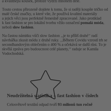
a kvalitnější kousek, protože vydrží mnohem déle.
Touto cestou přirozeně dojdete k tomu, že si raději koupíte tričko od
malé české značky, u které víte, že používá kvalitní materiály
a jejich věci jsou perfektně řemeslně zpracované. Jako protiklad
k fast fashion se pro lokální tvorbu vžilo označení
pomalá móda
,
neboli
slow fashion
.
Na častou námitku vůči slow fashion ‚‚je to příliš drahé‘‘ radí
návrhářka zkusit módu z druhé ruky. ‚‚Během Covidu vzrostl trh se
secondhandovým oblečením o 400 % a očekává se další růst. To je
skvělá zpráva pro budoucnost celé planety,‘‘ raduje se Kamila
Vodochodská.
Neudržitelná statistika – fast fashion v číslech
Celosvětově textilní odpad tvoří
93 milionů tun ročně