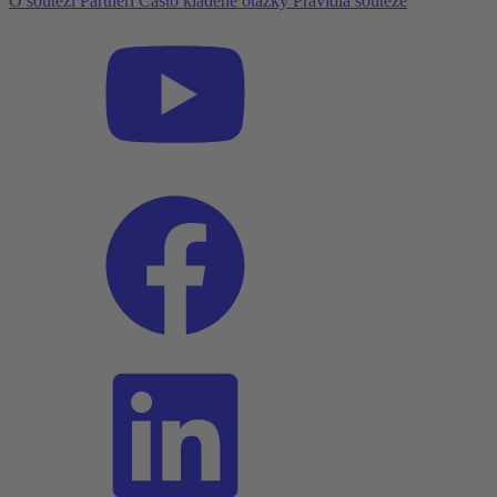
O soutěži
Partneři
Často kladené otázky
Pravidla soutěže