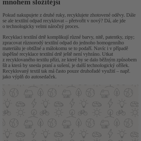
mnohem složitější
Pokud nakupujete z druhé ruky, recyklujete zhotovené oděvy. Dále
se ale textilní odpad recyklovat – přetvořit v nový? Dá, ale jde
o technologicky velmi náročný proces.
Recyklaci textilní drtě komplikují různé barvy, nitě, patentky, zipy;
zpracovat různorodý textilní odpad do jednoho homogenního
materiálu je obtížné a málokomu se to podaří. Navíc i v případě
úspěšné recyklace textilní drtě ještě není vyhráno. Utkat
z recyklovaného textilu přízi, ze které by se dalo běžným způsobem
šít a která by snesla praní a sušení, je další technologický oříšek.
Recyklovaný textil tak má často pouze druhořadé využití – např.
jako výplň do autosedaček.