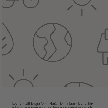
Levný textil je spotřební zboží. Jeden kousek ‚‚rychlé
módy‘‘ (fast fashion) si oblékneme v průměru pětkrát,