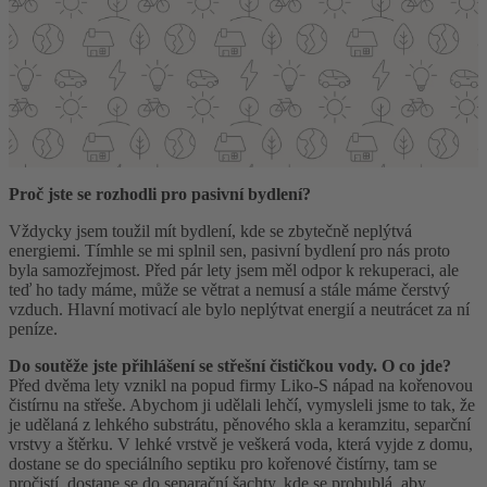
Proč jste se rozhodli pro pasivní bydlení?
Vždycky jsem toužil mít bydlení, kde se zbytečně neplýtvá
energiemi. Tímhle se mi splnil sen, pasivní bydlení pro nás proto
byla samozřejmost. Před pár lety jsem měl odpor k rekuperaci, ale
teď ho tady máme, může se větrat a nemusí a stále máme čerstvý
vzduch. Hlavní motivací ale bylo neplýtvat energií a neutrácet za ní
peníze.
Do soutěže jste přihlášení se střešní čističkou vody. O co jde?
Před dvěma lety vznikl na popud firmy Liko-S nápad na kořenovou
čistírnu na střeše. Abychom ji udělali lehčí, vymysleli jsme to tak, že
je udělaná z lehkého substrátu, pěnového skla a keramzitu, separční
vrstvy a štěrku. V lehké vrstvě je veškerá voda, která vyjde z domu,
dostane se do speciálního septiku pro kořenové čistírny, tam se
pročistí, dostane se do separační šachty, kde se probublá, aby