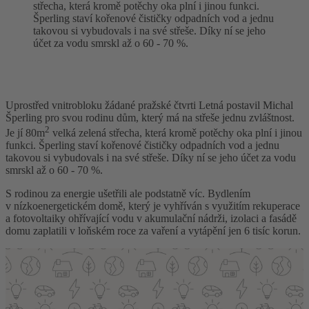
střecha, která kromě potěchy oka plní i jinou funkci.
Šperling staví kořenové čističky odpadních vod a jednu
takovou si vybudovals i na své střeše. Díky ní se jeho
účet za vodu smrskl až o 60 - 70 %.
Uprostřed vnitrobloku žádané pražské čtvrti Letná postavil Michal
Šperling pro svou rodinu dům, který má na střeše jednu zvláštnost.
2
Je jí 80m
velká zelená střecha, která kromě potěchy oka plní i jinou
funkci. Šperling staví kořenové čističky odpadních vod a jednu
takovou si vybudovals i na své střeše. Díky ní se jeho účet za vodu
smrskl až o 60 - 70 %.
S rodinou za energie ušetřili ale podstatně víc. Bydlením
v nízkoenergetickém domě, který je vyhříván s využitím rekuperace
a fotovoltaiky ohřívající vodu v akumulační nádrži, izolaci a fasádě
domu zaplatili v loňském roce za vaření a vytápění jen 6 tisíc korun.