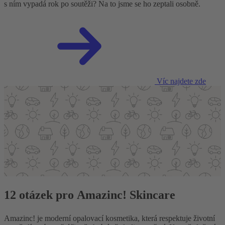
s ním vypadá rok po soutěži? Na to jsme se ho zeptali osobně.
Víc najdete zde
12 otázek pro Amazinc! Skincare
Amazinc! je moderní opalovací kosmetika, která respektuje životní