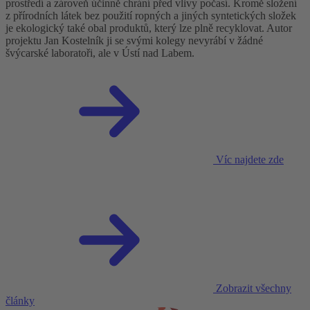
prostředí a zároveň účinně chrání před vlivy počasí. Kromě složení
z přírodních látek bez použití ropných a jiných syntetických složek
je ekologický také obal produktů, který lze plně recyklovat. Autor
projektu Jan Kostelník ji se svými kolegy nevyrábí v žádné
švýcarské laboratoři, ale v Ústí nad Labem.
Víc najdete zde
Zobrazit všechny
články