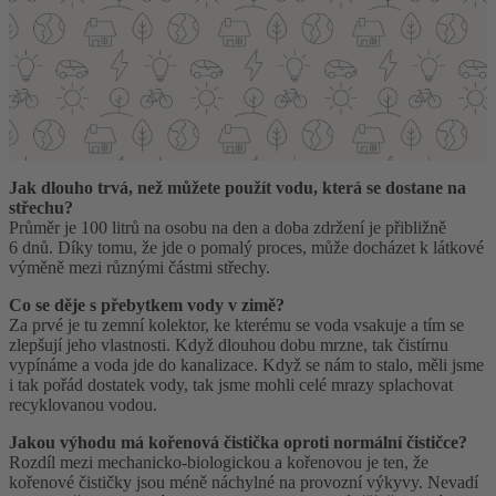
Jak dlouho trvá, než můžete použít vodu, která se dostane na
střechu?
Průměr je 100 litrů na osobu na den a doba zdržení je přibližně
6 dnů. Díky tomu, že jde o pomalý proces, může docházet k látkové
výměně mezi různými částmi střechy.
Co se děje s přebytkem vody v zimě?
Za prvé je tu zemní kolektor, ke kterému se voda vsakuje a tím se
zlepšují jeho vlastnosti. Když dlouhou dobu mrzne, tak čistírnu
vypínáme a voda jde do kanalizace. Když se nám to stalo, měli jsme
i tak pořád dostatek vody, tak jsme mohli celé mrazy splachovat
recyklovanou vodou.
Jakou výhodu má kořenová čistička oproti normální čističce?
Rozdíl mezi mechanicko-biologickou a kořenovou je ten, že
kořenové čističky jsou méně náchylné na provozní výkyvy. Nevadí