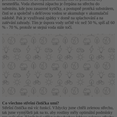
nesmrděla. Voda zbavená zápachu je čerpána na střechu do
substrátu, kde jsou zasazené kytičky, a postupně protéká substrátem,
čistí se a společně s dešťovou vodou se akumuluje v akumulační
nádobě. Pak je využívaná zpátky v domě na splachování a na
zalévání zahrady. Tím je úspora vody určitě víc než 50 %, spíš až 60
% - 70 %, protože se stejná voda stále točí.
Co všechno střešní čistička umí?
Střešní čistička má víc funkcí. Vždycky jsme chtěli zelenou střechu,
tak jsme vymýšleli jak na to, aby rostliny měly optimální podmínky