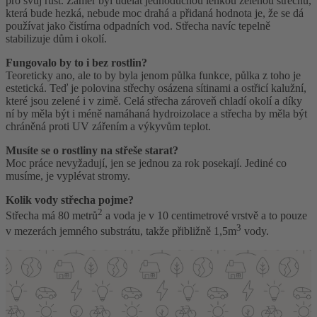
pro svůj růst. Záměr byl udělat jednoduchou lehkou zelenou střechu,
která bude hezká, nebude moc drahá a přidaná hodnota je, že se dá
používat jako čistírna odpadních vod. Střecha navíc tepelně
stabilizuje dům i okolí.
Fungovalo by to i bez rostlin?
Teoreticky ano, ale to by byla jenom půlka funkce, půlka z toho je
estetická. Teď je polovina střechy osázena sítinami a ostřicí kalužní,
které jsou zelené i v zimě. Celá střecha zároveň chladí okolí a díky
ní by měla být i méně namáhaná hydroizolace a střecha by měla být
chráněná proti UV zářením a výkyvům teplot.
Musíte se o rostliny na střeše starat?
Moc práce nevyžadují, jen se jednou za rok posekají. Jediné co
musíme, je vyplévat stromy.
Kolik vody střecha pojme?
2
Střecha má 80 metrů
a voda je v 10 centimetrové vrstvě a to pouze
3
v mezerách jemného substrátu, takže přibližně 1,5m
vody.