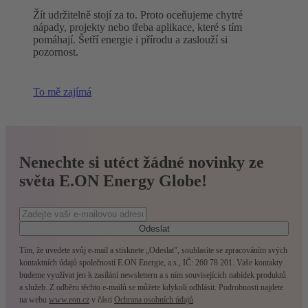
Žít udržitelně stojí za to. Proto oceňujeme chytré
nápady, projekty nebo třeba aplikace, které s tím
pomáhají. Šetří energie i přírodu a zaslouží si
pozornost.
To mě zajímá
Nenechte si utéct žádné novinky ze
světa E.ON Energy Globe!
Odeslat
Tím, že uvedete svůj e-mail a stisknete „Odeslat”, souhlasíte se zpracováním svých
kontaktních údajů společností E.ON Energie, a.s., IČ: 260 78 201. Vaše kontakty
budeme využívat jen k zasílání newsletteru a s ním souvisejících nabídek produktů
a služeb. Z odběru těchto e-mailů se můžete kdykoli odhlásit. Podrobnosti najdete
na webu
www.eon.cz
v části
Ochrana osobních údajů
.