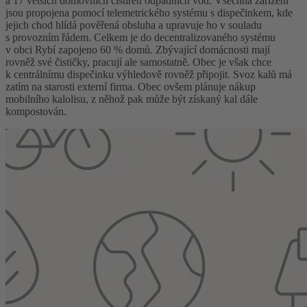
a 17 větších domovních čistíren odpadních vod. Všechna zařízení
jsou propojena pomocí telemetrického systému s dispečinkem, kde
jejich chod hlídá pověřená obsluha a upravuje ho v souladu
s provozním řádem. Celkem je do decentralizovaného systému
v obci Rybí zapojeno 60 % domů. Zbývající domácnosti mají
rovněž své čističky, pracují ale samostatně. Obec je však chce
k centrálnímu dispečinku výhledově rovněž připojit. Svoz kalů má
zatím na starosti externí firma. Obec ovšem plánuje nákup
mobilního kalolisu, z něhož pak může být získaný kal dále
kompostován.