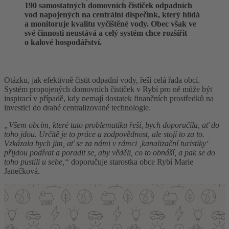
190 samostatných domovních čističek odpadních
vod napojených na centrální dispečink, který hlídá
a monitoruje kvalitu vyčištěné vody. Obec však ve
své činnosti neustává a celý systém chce rozšířit
o kalové hospodářství.
Otázku, jak efektivně čistit odpadní vody, řeší celá řada obcí.
Systém propojených domovních čističek v Rybí pro ně může být
inspirací v případě, kdy nemají dostatek finančních prostředků na
investici do drahé centralizované technologie.
„Všem obcím, které tuto problematiku řeší, bych doporučila, ať do
toho jdou. Určitě je to práce a zodpovědnost, ale stojí to za to.
Vzkázala bych jim, ať se za námi v rámci ‚kanalizační turistiky‘
přijdou podívat a poradit se, aby věděli, co to obnáší, a pak se do
toho pustili u sebe,“
doporučuje starostka obce Rybí Marie
Janečková.