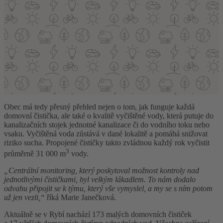
Obec má tedy přesný přehled nejen o tom, jak funguje každá
domovní čistička, ale také o kvalitě vyčištěné vody, která putuje do
kanalizačních stojek jednotné kanalizace či do vodního toku nebo
vsaku. Vyčištěná voda zůstává v dané lokalitě a pomáhá snižovat
riziko sucha. Propojené čističky takto zvládnou každý rok vyčistit
3
průměrně 31 000 m
vody.
„Centrální monitoring, který poskytoval možnost kontroly nad
jednotlivými čističkami, byl velkým lákadlem. To nám dodalo
odvahu připojit se k týmu, který vše vymyslel, a my se s ním potom
už jen vezli,“
říká Marie Janečková.
Aktuálně se v Rybí nachází 173 malých domovních čističek