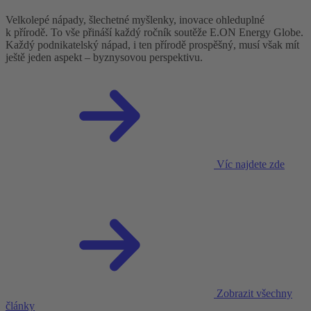
Velkolepé nápady, šlechetné myšlenky, inovace ohleduplné
k přírodě. To vše přináší každý ročník soutěže E.ON Energy Globe.
Každý podnikatelský nápad, i ten přírodě prospěšný, musí však mít
ještě jeden aspekt – byznysovou perspektivu.
Víc najdete zde
Zobrazit všechny
články