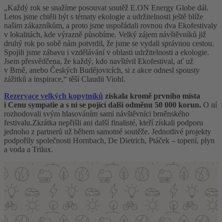
„Každý rok se snažíme posouvat soutěž E.ON Energy Globe dál.
Letos jsme chtěli být s tématy ekologie a udržitelnosti ještě blíže
našim zákazníkům, a proto jsme uspořádali rovnou dva Ekofestivaly
v lokalitách, kde výrazně působíme. Velký zájem návštěvníků již
druhý rok po sobě nám potvrdil, že jsme se vydali správnou cestou.
Spojili jsme zábavu i vzdělávání v oblasti udržitelnosti a ekologie.
Jsem přesvědčena, že každý, kdo navštívil Ekofestival, ať už
v Brně, anebo Českých Budějovicích, si z akce odnesl spousty
zážitků a inspirace,“ těší Claudii Viohl.
Rezervace velkých kopytníků
získala kromě prvního místa
i Cenu sympatie a s ní se pojící další odměnu 50 000 korun.
O ní
rozhodovali svým hlasováním sami návštěvníci brněnského
festivalu.Zkrátka nepřišli ani další finalisté, kteří získali podporu
jednoho z partnerů už během samotné soutěže. Jednotlivé projekty
podpořily společnosti Hornbach, De Dietrich, Ptáček – topení, plyn
a voda a Trilux.