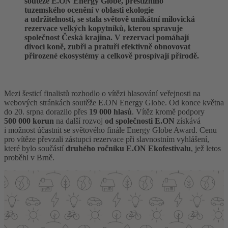
soutěže E.ON Energy Globe, prestižního
tuzemského ocenění v oblasti ekologie
a udržitelnosti, se stala světově unikátní milovická
rezervace velkých kopytníků, kterou spravuje
společnost Česká krajina.
V rezervaci pomáhají
divocí koně, zubři a pratuři efektivně obnovovat
přirozené ekosystémy a celkově prospívají přírodě.
Mezi šesticí finalistů rozhodlo o vítězi hlasování veřejnosti na
webových stránkách soutěže E.ON Energy Globe. Od konce května
do 20. srpna dorazilo přes
1
9 000 hlasů
. Vítěz kromě podpory
500 000 koru
n
na další rozvoj
od společnosti E.ON
získává
i možnost účastnit se světového finále Energy Globe Award. Cenu
pro vítěze převzali zástupci rezervace při slavnostním vyhlášení,
které bylo součástí
druhého ročníku E.ON Ekofestivalu
, jež letos
proběhl v Brně.