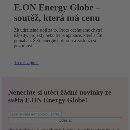
E.ON Energy Globe –
soutěž, která má cenu
Žít udržitelně stojí za to. Proto oceňujeme chytré
nápady, projekty nebo třeba aplikace, které s tím
pomáhají. Šetří energie i přírodu a zaslouží si
pozornost.
To mě zajímá
Nenechte si utéct žádné novinky ze
světa E.ON Energy Globe!
Odeslat
Tím, že uvedete svůj e-mail a stisknete „Odeslat”, souhlasíte se zpracováním svých