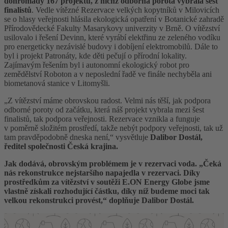
dohromady 167 projektů, z nichž odborná porota vybrala šest
finalistů
. Vedle vítězné Rezervace velkých kopytníků v Milovicích
se o hlasy veřejnosti hlásila ekologická opatření v Botanické zahradě
Přírodovědecké Fakulty Masarykovy univerzity v Brně. O vítězství
usilovalo i řešení Devinn, které vyrábí elektřinu ze zeleného vodíku
pro energeticky nezávislé budovy i dobíjení elektromobilů. Dále to
byl i projekt Patronáty, kde děti pečují o přírodní lokality.
Zajímavým řešením byl i autonomní ekologický robot pro
zemědělství Roboton a v neposlední řadě ve finále nechyběla ani
biometanová stanice v Litomyšli.
„Z vítězství máme obrovskou radost. Velmi nás těší, jak podpora
odborné poroty od začátku, která náš projekt vybrala mezi šest
finalistů, tak podpora veřejnosti. Rezervace vznikla a funguje
v poměrně složitém prostředí, takže nebýt podpory veřejnosti, tak už
tam pravděpodobně dneska není,“ vysvětluje
Dalibor Dostál,
ředitel společnosti Česká krajina.
Jak dodává, obrovským problémem je v rezervaci voda. „Čeká
nás rekonstrukce nejstaršího napajedla v rezervaci. Díky
prostředkům za vítězství v soutěži E.ON Energy Globe jsme
vlastně získali rozhodující částku, díky níž budeme moci tak
velkou rekonstrukci provést,“ doplňuje Dalibor Dostál.