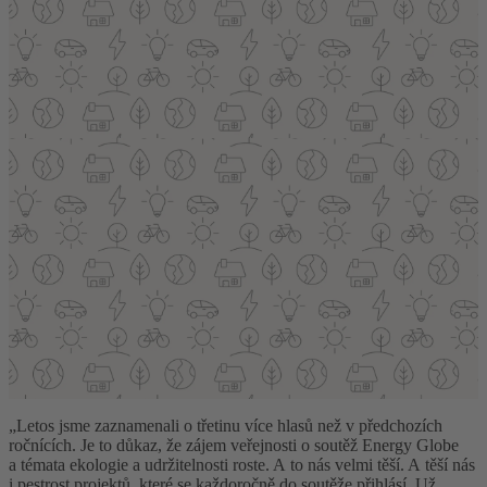
„Letos jsme zaznamenali o třetinu více hlasů než v předchozích
ročnících. Je to důkaz, že zájem veřejnosti o soutěž Energy Globe
a témata ekologie a udržitelnosti roste. A to nás velmi těší. A těší nás
i pestrost projektů, které se každoročně do soutěže přihlásí. Už