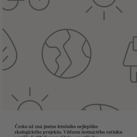
Česko už zná jméno letošního nejlepšího
ekologického projektu. Vítězem šestnáctého ročníku