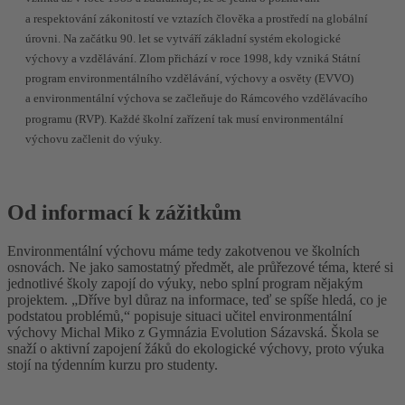
a respektování zákonitostí ve vztazích člověka a prostředí na globální
úrovni. Na začátku 90. let se vytváří základní systém ekologické
výchovy a vzdělávání. Zlom přichází v roce 1998, kdy vzniká Státní
program environmentálního vzdělávání, výchovy a osvěty (EVVO)
a environmentální výchova se začleňuje do Rámcového vzdělávacího
programu (RVP). Každé školní zařízení tak musí environmentální
výchovu začlenit do výuky.
Od informací k zážitkům
Environmentální výchovu máme tedy zakotvenou ve školních
osnovách. Ne jako samostatný předmět, ale průřezové téma, které si
jednotlivé školy zapojí do výuky, nebo splní program nějakým
projektem. „Dříve byl důraz na informace, teď se spíše hledá, co je
podstatou problémů,“ popisuje situaci učitel environmentální
výchovy Michal Miko z Gymnázia Evolution Sázavská. Škola se
snaží o aktivní zapojení žáků do ekologické výchovy, proto výuka
stojí na týdenním kurzu pro studenty.