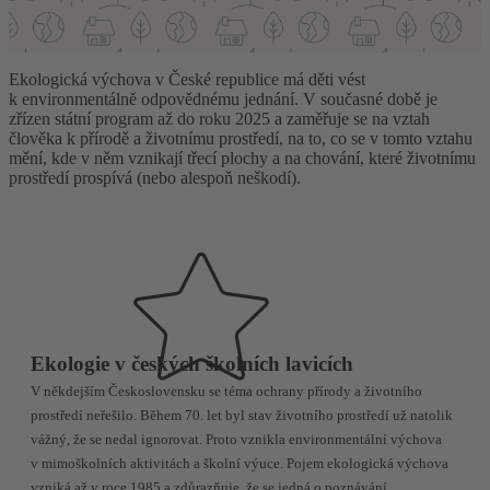
Ekologická výchova v České republice má děti vést
k environmentálně odpovědnému jednání. V současné době je
zřízen státní program až do roku 2025 a zaměřuje se na vztah
člověka k přírodě a životnímu prostředí, na to, co se v tomto vztahu
mění, kde v něm vznikají třecí plochy a na chování, které životnímu
prostředí prospívá (nebo alespoň neškodí).
Ekologie v českých školních lavicích
V někdejším Československu se téma ochrany přírody a životního
prostředí neřešilo. Během 70. let byl stav životního prostředí už natolik
vážný, že se nedal ignorovat. Proto vznikla environmentální výchova
v mimoškolních aktivitách a školní výuce. Pojem ekologická výchova
vzniká až v roce 1985 a zdůrazňuje, že se jedná o poznávání