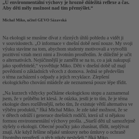
„U environmentální výchovy je hrozně důležitá reflexe a čas.
Aby děti měly možnost nad tím přemýšlet.“
Michal Miko, učitel GEVO Sázavská
Na ekologii se musíme dívat z různých úhlů pohledu a vidět ji
v souvislostech. „O informace v dnešní době není nouze. My svoji
výuku stavíme na tom, abychom studenty motivovali a vytvořili
pozitivní vztah mezi nimi a životním prostředím. Je důležité je učit
o alternativách. Nejúčinnější je zaměřit se na to, co a jak nakupují
jako spotřebitelé,“ vysvětluje Miko. Děti v dnešní době už mají
povědomí o základních věcech z domova. Jedná se především
o téma zacházení s odpady a jejich recyklace. Zlepšení
ekologického chování mládeže ale neznamená pouze lépe třídit.
„Na kurzech vždycky počítáme ekologickou stopu a zaznamenal
jsem, že v průběhu let klesá. Je otázka, jestli je to tím, že je téma
ekologie dnes rozšířenější, nebo tím, že existuje větší alternativa ve
výběru produktů,“ říká Michal Miko. Je zde také možnost, že se
v dětech odráží i generace dnešních rodičů, která už si nějakou
formou environmentální výchovy prošla. „Starší děti už samozřejmě
slyšely o ekologii. Obecné poučky jako zhasínat, třídit, neplýtvat
znají. Ale když řešíme nějaké smlouvy nebo úmluvy o ochraně
životního prostředí, o těch nikdy neslyšeli,“ říká Miko.