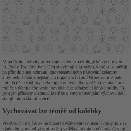
Mimoškolní aktivity provozuje i středisko ekologické výchovy hl.
m. Prahy Toulcův dvůr. Děti si vybírají z kroužků, které se zaměřují
na přírodu a její ochranu, chovatelství nebo pěstování zeleniny
a bylinek. Jedna z nejstarších organizací Hnutí Brontosaurus pak
pořádá dětské tábory s ekologickou tematikou, zážitkové akce pro
rodiče s dětmi nebo vede pravidelně se scházející dětské oddíly. To
jsou jen příklady institucí, které se o environmentální výchovu dětí
starají mimo školní lavice.
Vychovávat lze téměř od kolébky
Předškoláci mají dnes možnost navštěvovat tzv. lesní školky, kde se
klade důraz na pobyt v přírodě a vzdělávání mimo učebny. Zázemí