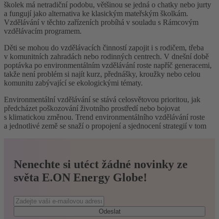
školek má netradiční podobu, většinou se jedná o chatky nebo jurty
a fungují jako alternativa ke klasickým mateřským školkám.
Vzdělávání v těchto zařízeních probíhá v souladu s Rámcovým
vzdělávacím programem.
Děti se mohou do vzdělávacích činností zapojit i s rodičem, třeba
v komunitních zahradách nebo rodinných centrech. V dnešní době
poptávka po environmentálním vzdělávání roste napříč generacemi,
takže není problém si najít kurz, přednášky, kroužky nebo celou
komunitu zabývající se ekologickými tématy.
Environmentální vzdělávání se stává celosvětovou prioritou, jak
předcházet poškozování životního prostředí nebo bojovat
s klimatickou změnou. Trend environmentálního vzdělávání roste
a jednotlivé země se snaží o propojení a sjednocení strategií v tom
Nenechte si utéct žádné novinky ze
světa E.ON Energy Globe!
Odeslat