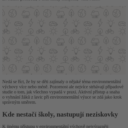
Nedá se říct, že by se děti zajímaly o nějaké téma environmentální
výchovy více nebo méně. Pozornost ale nejvíce strhávají případové
studie o tom, jak všechno vypadá v praxi. Aktivní přístup a snaha
o vyhnání žáků z lavic při environmentální výuce se zdá jako krok
správným směrem.
Kde nestačí školy, nastupují neziskovky
K jinému přístupu v environmentální výchově nejvýrazněji