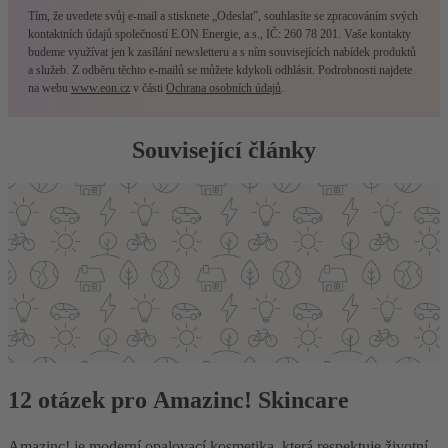
Tím, že uvedete svůj e-mail a stisknete „Odeslat”, souhlasíte se zpracováním svých
kontaktních údajů společností E.ON Energie, a.s., IČ: 260 78 201. Vaše kontakty
budeme využívat jen k zasílání newsletteru a s ním souvisejících nabídek produktů
a služeb. Z odběru těchto e-mailů se můžete kdykoli odhlásit. Podrobnosti najdete
na webu
www.eon.cz
v části
Ochrana osobních údajů
.
Související články
12 otázek pro Amazinc! Skincare
Amazinc! je moderní opalovací kosmetika, která respektuje životní