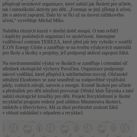
přispívají neziskové organizace, které nabízí jak školení pro učitele,
tak i mimoškolní aktivity pro děti. „Formuje se jiný přístup k učení,
jde o aktivní zapojení. Dalo by se říci až na úrovni zážitkového
učení,“ vysvětluje Michal Miko.
Nabídka různých kurzů v dnešní době stoupá. O tom svědčí
i úspěchy podobných organizací ve společnosti. Jmenujme
vzdělávací centrum TEREZA, které před pár lety vyhrálo v soutěži
E.ON Energy Globe a zaměřuje se na tvorbu výukových materiálů
pro školy a školky a projekty, jež podporují aktivní zapojení žáků.
Na environmentální výuku ve školách se zaměřuje i celostátní síť
středisek ekologické výchovy Pavučina. Organizace podporuje
takové vzdělání, které přispívá k udržitelnému rozvoji. Občanské
sdružení Ekodomov se zase soustředí na zodpovědné využívání
půdy, vodních zdrojů, surovin a energie. Kromě školení pro učitele
a přednášek pro děti sdružení provozuje Dětský klub Šárynka a také
nabízí ekologické kroužky pro děti. Projekt Recyklohraní je školní
recyklační program vedený pod záštitou Ministerstva školství,
mládeže a tělovýchovy. Má za úkol prohloubit znalosti žáků
v oblasti nakládání s odpadem a recyklací.