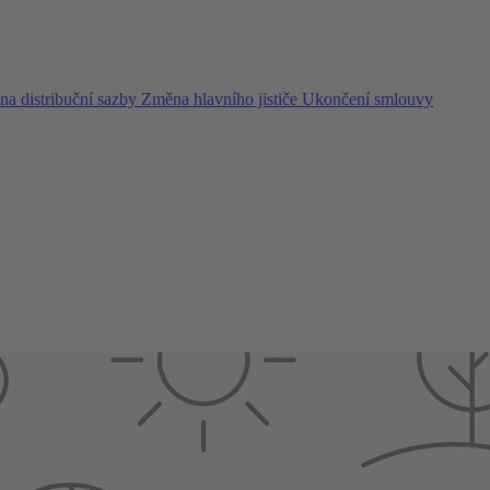
a distribuční sazby
Změna hlavního jističe
Ukončení smlouvy