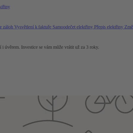
ktřiny
e záloh
Vysvětlení k faktuře
Samoodečet elektřiny
Přepis elektřiny
Změn
i úvěrem. Investice se vám může vrátit už za 3 roky.