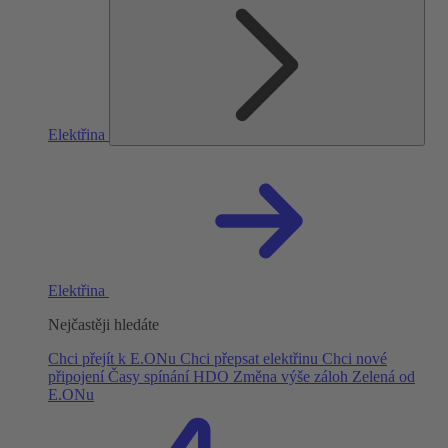
Elektřina
Elektřina
Nejčastěji hledáte
Chci přejít k E.ONu
Chci přepsat elektřinu
Chci nové
připojení
Časy spínání HDO
Změna výše záloh
Zelená od
E.ONu