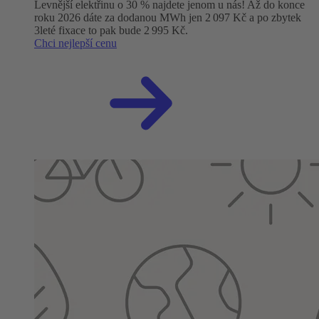
Levnější elektřinu o 30 % najdete jenom u nás! Až do konce
roku 2026 dáte za dodanou MWh jen 2 097 Kč a po zbytek
3leté fixace to pak bude 2 995 Kč.
Chci nejlepší cenu