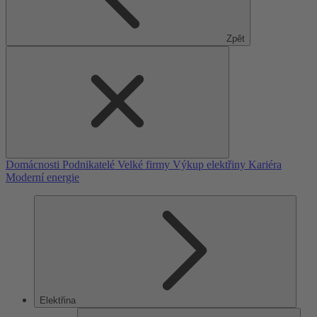
Zpět
Domácnosti
Podnikatelé
Velké firmy
Výkup elektřiny
Kariéra
Moderní energie
Elektřina