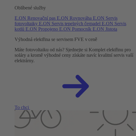
Oblíbené služby
E.ON Renovační pas
E.ON Rovnováha
E.ON Servis
fotovoltaiky
E.ON Servis tepelných čerpadel
E.ON Servis
kotlů
E.ON Propojeno
E.ON Pomocník
E.ON Jistota
Výhodná elektřina se servisem FVE v ceně
Máte fotovoltaiku od nás? Sjednejte si Komplet elektřinu pro
soláry a kromě výhodné ceny získáte navíc kvalitní servis vaší
elektrárny.
To chci