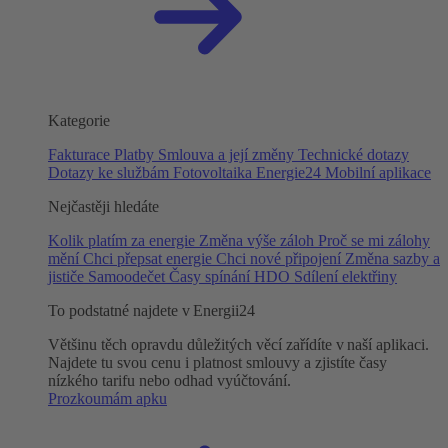
Kategorie
Fakturace
Platby
Smlouva a její změny
Technické dotazy
Dotazy ke službám
Fotovoltaika
Energie24
Mobilní aplikace
Nejčastěji hledáte
Kolik platím za energie
Změna výše záloh
Proč se mi zálohy
mění
Chci přepsat energie
Chci nové připojení
Změna sazby a
jističe
Samoodečet
Časy spínání HDO
Sdílení elektřiny
To podstatné najdete v Energii24
Většinu těch opravdu důležitých věcí zařídíte v naší aplikaci.
Najdete tu svou cenu i platnost smlouvy a zjistíte časy
nízkého tarifu nebo odhad vyúčtování.
Prozkoumám apku