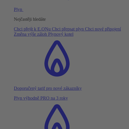
Plyn
Nejčastěji hledáte
Chci přejít k E.ONu
Chci přepsat plyn
Chci nové připojení
Změna výše záloh
Plynový kotel
Doporučený tarif pro nové zákazníky
Plyn výhodně PRO na 3 roky