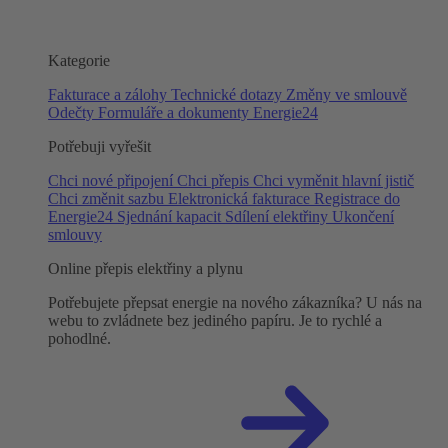
Kategorie
Fakturace a zálohy
Technické dotazy
Změny ve smlouvě
Odečty
Formuláře a dokumenty
Energie24
Potřebuji vyřešit
Chci nové připojení
Chci přepis
Chci vyměnit hlavní jistič
Chci změnit sazbu
Elektronická fakturace
Registrace do
Energie24
Sjednání kapacit
Sdílení elektřiny
Ukončení
smlouvy
Online přepis elektřiny a plynu
Potřebujete přepsat energie na nového zákazníka? U nás na
webu to zvládnete bez jediného papíru. Je to rychlé a
pohodlné.