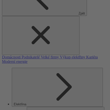
Zpět
Domácnosti
Podnikatelé
Velké firmy
Výkup elektřiny
Kariéra
Moderní energie
Elektřina