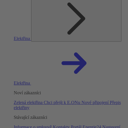
Elektřina
Elektřina
Noví zákazníci
Zelená elektřina
Chci přejít k E.ONu
Nové připojení
Přepis
elektřiny
Stávající zákazníci
Informace o smlouvě
Kontakty
Portál Energie24
Nastavení