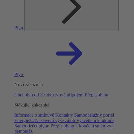
Plyn
Plyn
Noví zákazníci
Chci plyn od E.ONu
Nové připojení
Přepis plynu
Stávající zákazníci
Informace o smlouvě
Kontakty
Samoobslužný portál
Energie24
Nastavení výše záloh
Vysvětlení k faktuře
Samoodečet plynu
Přepis plynu
Ukončení smlouvy a
demontáž