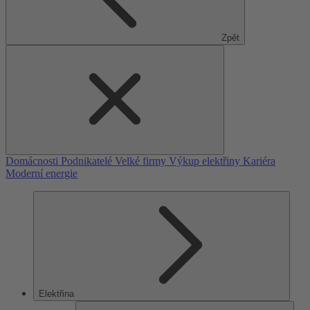
Zpět
Domácnosti
Podnikatelé
Velké firmy
Výkup elektřiny
Kariéra
Moderní energie
Elektřina