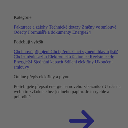
Kategorie
Fakturace a zálohy
Technické dotazy
Změny ve smlouvě
Odečty
Formuláře a dokumenty
Energie24
Potřebuji vyřešit
Chci nové připojení
Chci přepis
Chci vyměnit hlavní jistič
Chci změnit sazbu
Elektronická fakturace
Registrace do
Energie24
Sjednání kapacit
Sdílení elektřiny
Ukončení
smlouvy
Online přepis elektřiny a plynu
Potřebujete přepsat energie na nového zákazníka? U nás na
webu to zvládnete bez jediného papíru. Je to rychlé a
pohodlné.