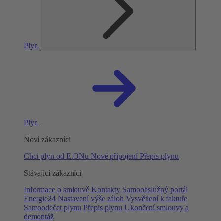
Plyn
Plyn
Noví zákazníci
Chci plyn od E.ONu
Nové připojení
Přepis plynu
Stávající zákazníci
Informace o smlouvě
Kontakty
Samoobslužný portál
Energie24
Nastavení výše záloh
Vysvětlení k faktuře
Samoodečet plynu
Přepis plynu
Ukončení smlouvy a
demontáž