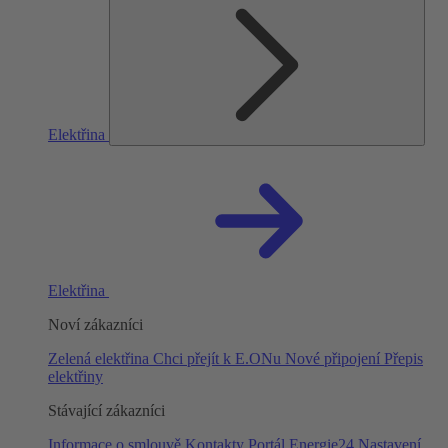
Elektřina
Elektřina
Noví zákazníci
Zelená elektřina
Chci přejít k E.ONu
Nové připojení
Přepis
elektřiny
Stávající zákazníci
Informace o smlouvě
Kontakty
Portál Energie24
Nastavení