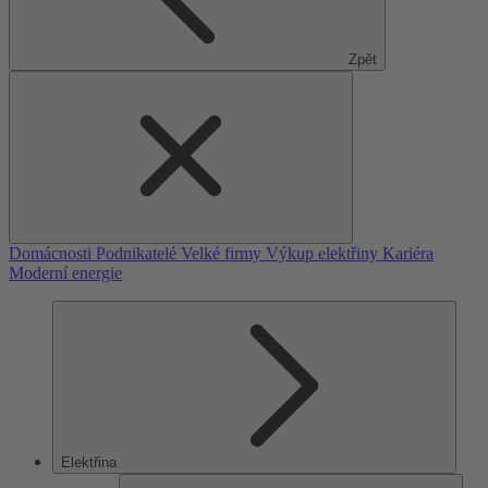
Zpět
Domácnosti
Podnikatelé
Velké firmy
Výkup elektřiny
Kariéra
Moderní energie
Elektřina