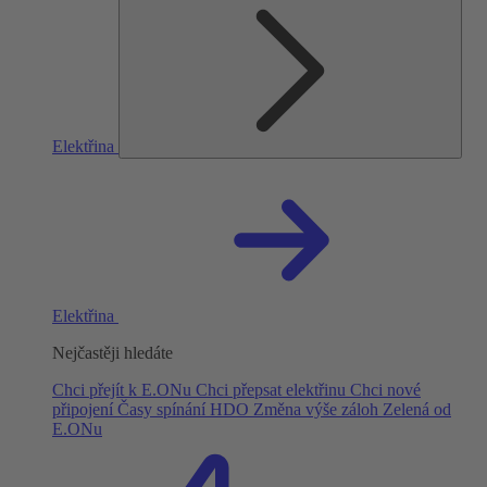
Elektřina
Elektřina
Nejčastěji hledáte
Chci přejít k E.ONu
Chci přepsat elektřinu
Chci nové
připojení
Časy spínání HDO
Změna výše záloh
Zelená od
E.ONu