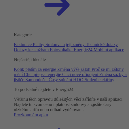
Kategorie
Fakturace
Platby
Smlouva a její změny
Technické dotazy
Dotazy ke službám
Fotovoltaika
Energie24
Mobilní aplikace
Nejčastěji hledáte
Kolik platím za energie
Změna výše záloh
Proč se mi zálohy
mění
Chci přepsat energie
Chci nové připojení
Změna sazby a
jističe
Samoodečet
Časy spínání HDO
Sdílení elektřiny
To podstatné najdete v Energii24
Většinu těch opravdu důležitých věcí zařídíte v naší aplikaci.
Najdete tu svou cenu i platnost smlouvy a zjistíte časy
nízkého tarifu nebo odhad vyúčtování.
Prozkoumám apku