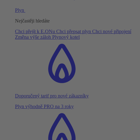
Plyn
Nejčastěji hledáte
Chci přejít k E.ONu
Chci přepsat plyn
Chci nové připojení
Změna výše záloh
Plynový kotel
Doporučený tarif pro nové zákazníky
Plyn výhodně PRO na 3 roky