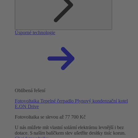
Úsporné technologie
Oblíbená řešení
Fotovoltaika
Tepelné čerpadlo
Plynový kondenzační kotel
E.ON Drive
Fotovoltaika se slevou až 77 700 Kč
U nás můžete mít vlastní solární elektrárnu levnější i bez
dotace. S naším balíčkem slev ušetříte desítky tisíc korun.