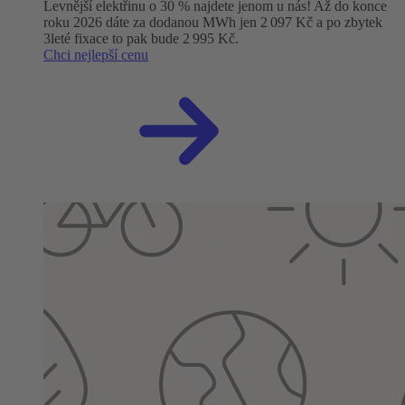
Levnější elektřinu o 30 % najdete jenom u nás! Až do konce
roku 2026 dáte za dodanou MWh jen 2 097 Kč a po zbytek
3leté fixace to pak bude 2 995 Kč.
Chci nejlepší cenu