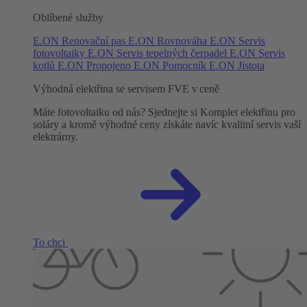
Oblíbené služby
E.ON Renovační pas
E.ON Rovnováha
E.ON Servis
fotovoltaiky
E.ON Servis tepelných čerpadel
E.ON Servis
kotlů
E.ON Propojeno
E.ON Pomocník
E.ON Jistota
Výhodná elektřina se servisem FVE v ceně
Máte fotovoltaiku od nás? Sjednejte si Komplet elektřinu pro
soláry a kromě výhodné ceny získáte navíc kvalitní servis vaší
elektrárny.
To chci