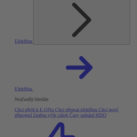
Elektřina
Elektřina
Nejčastěji hledáte
Chci přejít k E.ONu
Chci přepsat elektřinu
Chci nové
připojení
Změna výše záloh
Časy spínání HDO