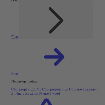
Plyn
Plyn
Nejčastěji hledáte
Chci přejít k E.ONu
Chci přepsat plyn
Chci nové připojení
Změna výše záloh
Plynový kotel