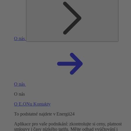
O nás
O nás
O nás
O E.ONu
Kontakty
To podstatné najdete v Energii24
Aplikace pro vaše podnikání: zkontrolujte si ceny, platnost
smlouvy i časy nízkého tarifu. Mějte odhad vyúčtování i