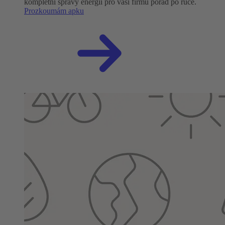
kompletní správy energií pro vaši firmu pořád po ruce.
Prozkoumám apku