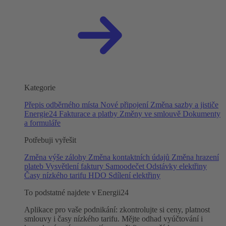
Kategorie
Přepis odběrného místa
Nové připojení
Změna sazby a jističe
Energie24
Fakturace a platby
Změny ve smlouvě
Dokumenty
a formuláře
Potřebuji vyřešit
Změna výše zálohy
Změna kontaktních údajů
Změna hrazení
plateb
Vysvětlení faktury
Samoodečet
Odstávky elektřiny
Časy nízkého tarifu HDO
Sdílení elektřiny
To podstatné najdete v Energii24
Aplikace pro vaše podnikání: zkontrolujte si ceny, platnost
smlouvy i časy nízkého tarifu. Mějte odhad vyúčtování i