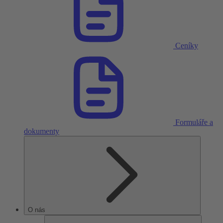
Ceníky
Formuláře a
dokumenty
O nás