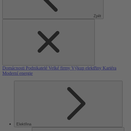
Zpět
Domácnosti
Podnikatelé
Velké firmy
Výkup elektřiny
Kariéra
Moderní energie
Elektřina