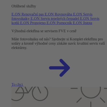
Oblíbené služby
E.ON Renovační pas
E.ON Rovnováha
E.ON Servis
fotovoltaiky
E.ON Servis tepelných čerpadel
E.ON Servis
kotlů
E.ON Propojeno
E.ON Pomocník
E.ON Jistota
Výhodná elektřina se servisem FVE v ceně
Máte fotovoltaiku od nás? Sjednejte si Komplet elektřinu pro
soláry a kromě výhodné ceny získáte navíc kvalitní servis vaší
elektrárny.
To chci