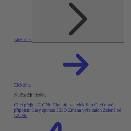
Elektřina
Elektřina
Nejčastěji hledáte
Chci přejít k E.ONu
Chci přepsat elektřinu
Chci nové
připojení
Časy spínání HDO
Změna výše záloh
Zelená od
E.ONu