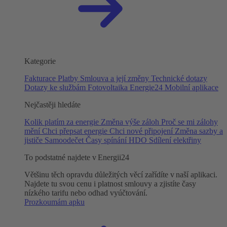
Kategorie
Fakturace
Platby
Smlouva a její změny
Technické dotazy
Dotazy ke službám
Fotovoltaika
Energie24
Mobilní aplikace
Nejčastěji hledáte
Kolik platím za energie
Změna výše záloh
Proč se mi zálohy
mění
Chci přepsat energie
Chci nové připojení
Změna sazby a
jističe
Samoodečet
Časy spínání HDO
Sdílení elektřiny
To podstatné najdete v Energii24
Většinu těch opravdu důležitých věcí zařídíte v naší aplikaci.
Najdete tu svou cenu i platnost smlouvy a zjistíte časy
nízkého tarifu nebo odhad vyúčtování.
Prozkoumám apku