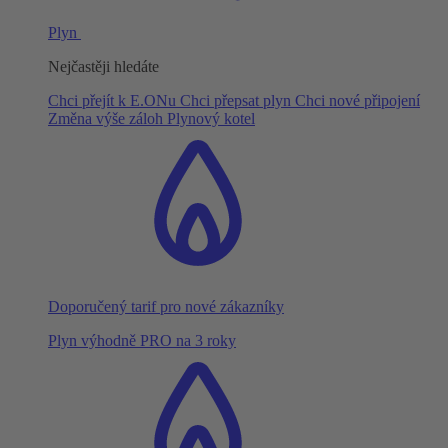
Plyn
Nejčastěji hledáte
Chci přejít k E.ONu
Chci přepsat plyn
Chci nové připojení
Změna výše záloh
Plynový kotel
Doporučený tarif pro nové zákazníky
Plyn výhodně PRO na 3 roky