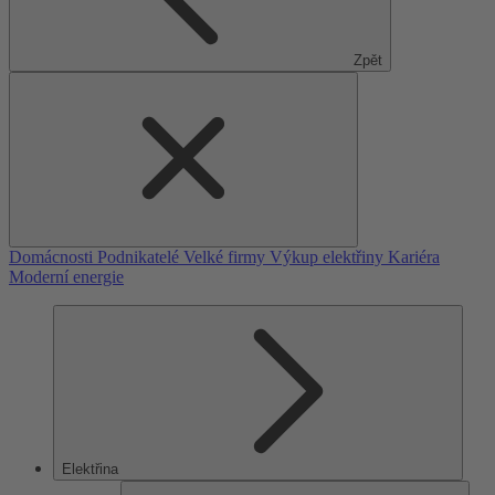
Zpět
Domácnosti
Podnikatelé
Velké firmy
Výkup elektřiny
Kariéra
Moderní energie
Elektřina