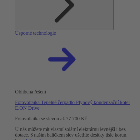
Úsporné technologie
Oblíbená řešení
Fotovoltaika
Tepelné čerpadlo
Plynový kondenzační kotel
E.ON Drive
Fotovoltaika se slevou až 77 700 Kč
U nás můžete mít vlastní solární elektrárnu levnější i bez
dotace. S naším balíčkem slev ušetříte desítky tisíc korun.