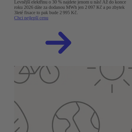
Levnější elektřinu o 30 % najdete jenom u nás! Až do konce
roku 2026 dáte za dodanou MWh jen 2 097 Kč a po zbytek
3leté fixace to pak bude 2 995 Kč.
Chci nejlepší cenu