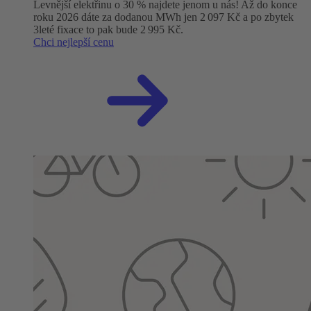
Levnější elektřinu o 30 % najdete jenom u nás! Až do konce
roku 2026 dáte za dodanou MWh jen 2 097 Kč a po zbytek
3leté fixace to pak bude 2 995 Kč.
Chci nejlepší cenu