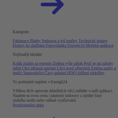
Kategorie
Fakturace
Platby
Smlouva a její změny
Technické dotazy
Dotazy ke službám
Fotovoltaika
Energie24
Mobilní aplikace
Nejčastěji hledáte
Kolik platím za energie
Změna výše záloh
Proč se mi zálohy
mění
Chci přepsat energie
Chci nové připojení
Změna sazby a
jističe
Samoodečet
Časy spínání HDO
Sdílení elektřiny
To podstatné najdete v Energii24
Většinu těch opravdu důležitých věcí zařídíte v naší aplikaci.
Najdete tu svou cenu i platnost smlouvy a zjistíte časy
nízkého tarifu nebo odhad vyúčtování.
Prozkoumám apku