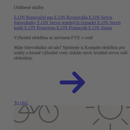
Oblíbené služby
E.ON Renovační pas
E.ON Rovnováha
E.ON Servis
fotovoltaiky
E.ON Servis tepelných čerpadel
E.ON Servis
kotlů
E.ON Propojeno
E.ON Pomocník
E.ON Jistota
Výhodná elektřina se servisem FVE v ceně
Máte fotovoltaiku od nás? Sjednejte si Komplet elektřinu pro
soláry a kromě výhodné ceny získáte navíc kvalitní servis vaší
elektrárny.
To chci