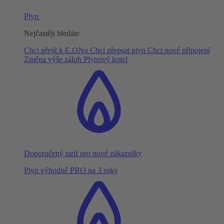
Plyn
Nejčastěji hledáte
Chci přejít k E.ONu
Chci přepsat plyn
Chci nové připojení
Změna výše záloh
Plynový kotel
Doporučený tarif pro nové zákazníky
Plyn výhodně PRO na 3 roky