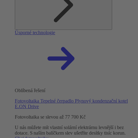
Úsporné technologie
Oblíbená řešení
Fotovoltaika
Tepelné čerpadlo
Plynový kondenzační kotel
E.ON Drive
Fotovoltaika se slevou až 77 700 Kč
U nás můžete mít vlastní solární elektrárnu levnější i bez
dotace. S naším balíčkem slev ušetříte desítky tisíc korun.