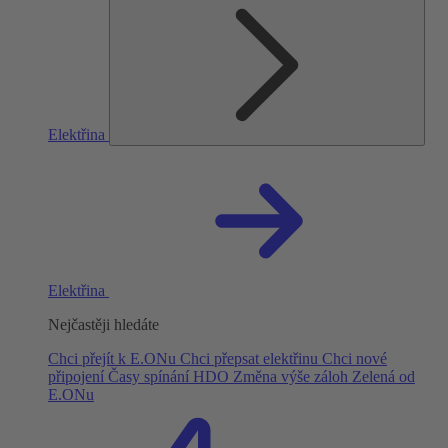
Elektřina
Elektřina
Nejčastěji hledáte
Chci přejít k E.ONu
Chci přepsat elektřinu
Chci nové
připojení
Časy spínání HDO
Změna výše záloh
Zelená od
E.ONu