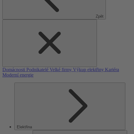
Zpět
Domácnosti
Podnikatelé
Velké firmy
Výkup elektřiny
Kariéra
Moderní energie
Elektřina