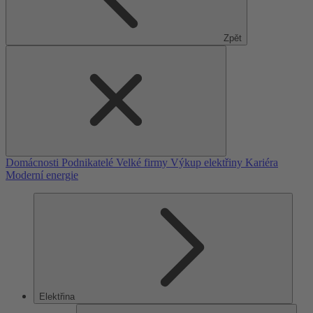
Zpět
Domácnosti
Podnikatelé
Velké firmy
Výkup elektřiny
Kariéra
Moderní energie
Elektřina