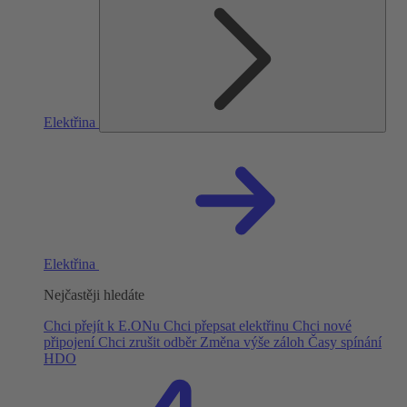
Elektřina
Elektřina
Nejčastěji hledáte
Chci přejít k E.ONu
Chci přepsat elektřinu
Chci nové
připojení
Chci zrušit odběr
Změna výše záloh
Časy spínání
HDO