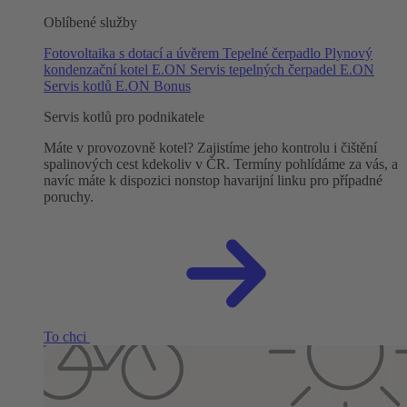
Oblíbené služby
Fotovoltaika s dotací a úvěrem
Tepelné čerpadlo
Plynový
kondenzační kotel
E.ON Servis tepelných čerpadel
E.ON
Servis kotlů
E.ON Bonus
Servis kotlů pro podnikatele
Máte v provozovně kotel? Zajistíme jeho kontrolu i čištění
spalinových cest kdekoliv v ČR. Termíny pohlídáme za vás, a
navíc máte k dispozici nonstop havarijní linku pro případné
poruchy.
To chci