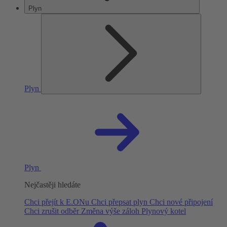
Plyn
Plyn
Plyn
Nejčastěji hledáte
Chci přejít k E.ONu
Chci přepsat plyn
Chci nové připojení
Chci zrušit odběr
Změna výše záloh
Plynový kotel