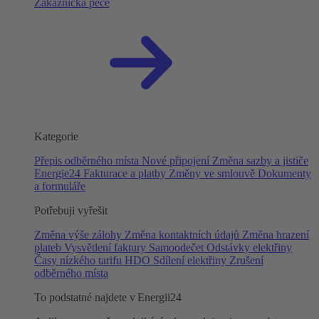
Zákaznická péče
Kategorie
Přepis odběrného místa
Nové připojení
Změna sazby a jističe
Energie24
Fakturace a platby
Změny ve smlouvě
Dokumenty
a formuláře
Potřebuji vyřešit
Změna výše zálohy
Změna kontaktních údajů
Změna hrazení
plateb
Vysvětlení faktury
Samoodečet
Odstávky elektřiny
Časy nízkého tarifu HDO
Sdílení elektřiny
Zrušení
odběrného místa
To podstatné najdete v Energii24