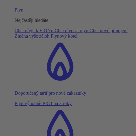
Plyn
Nejčastěji hledáte
Chci přejít k E.ONu
Chci přepsat plyn
Chci nové připojení
Změna výše záloh
Plynový kotel
Doporučený tarif pro nové zákazníky
Plyn výhodně PRO na 3 roky