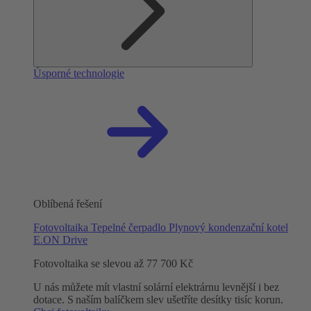
Úsporné technologie
Oblíbená řešení
Fotovoltaika
Tepelné čerpadlo
Plynový kondenzační kotel
E.ON Drive
Fotovoltaika se slevou až 77 700 Kč
U nás můžete mít vlastní solární elektrárnu levnější i bez
dotace. S naším balíčkem slev ušetříte desítky tisíc korun.