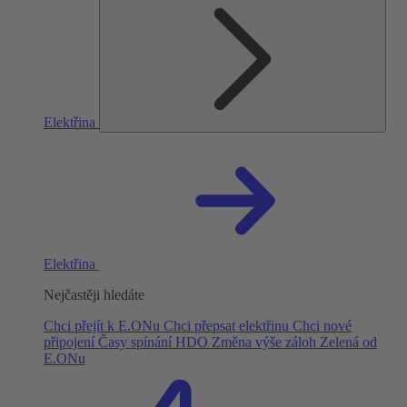
Elektřina
Elektřina
Nejčastěji hledáte
Chci přejít k E.ONu
Chci přepsat elektřinu
Chci nové
připojení
Časy spínání HDO
Změna výše záloh
Zelená od
E.ONu