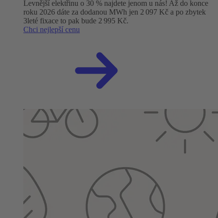
Levnější elektřinu o 30 % najdete jenom u nás! Až do konce
roku 2026 dáte za dodanou MWh jen 2 097 Kč a po zbytek
3leté fixace to pak bude 2 995 Kč.
Chci nejlepší cenu