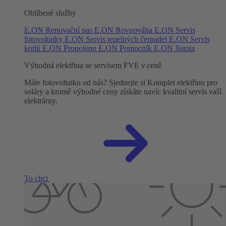
Oblíbené služby
E.ON Renovační pas
E.ON Rovnováha
E.ON Servis
fotovoltaiky
E.ON Servis tepelných čerpadel
E.ON Servis
kotlů
E.ON Propojeno
E.ON Pomocník
E.ON Jistota
Výhodná elektřina se servisem FVE v ceně
Máte fotovoltaiku od nás? Sjednejte si Komplet elektřinu pro
soláry a kromě výhodné ceny získáte navíc kvalitní servis vaší
elektrárny.
To chci