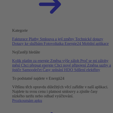
Kategorie
Fakturace
Platby
Smlouva a její změny
Technické dotazy
Dotazy ke službám
Fotovoltaika
Energie24
Mobilní aplikace
Nejčastěji hledáte
Kolik platím za energie
Změna výše záloh
Proč se mi zálohy
mění
Chci přepsat energie
Chci nové připojení
Změna sazby a
jističe
Samoodečet
Časy spínání HDO
Sdílení elektřiny
To podstatné najdete v Energii24
Většinu těch opravdu důležitých věcí zařídíte v naší aplikaci.
Najdete tu svou cenu i platnost smlouvy a zjistíte časy
nízkého tarifu nebo odhad vyúčtování.
Prozkoumám apku