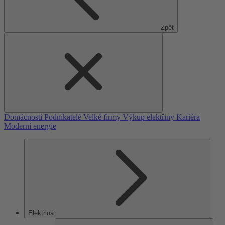
Zpět
Domácnosti
Podnikatelé
Velké firmy
Výkup elektřiny
Kariéra
Moderní energie
Elektřina