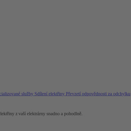
ializované služby
Sdílení elektřiny
Převzetí odpovědnosti za odchylku
lektřiny z vaší elektrárny snadno a pohodlně.