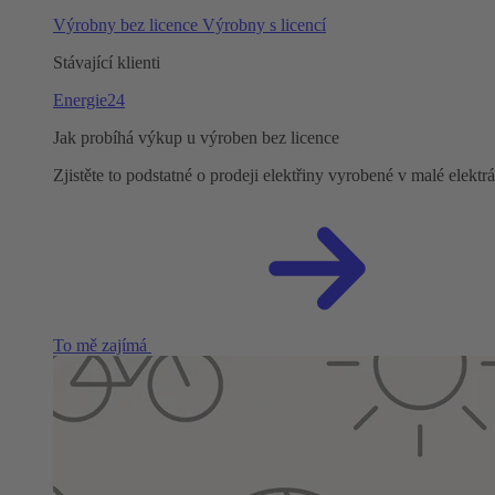
Výrobny bez licence
Výrobny s licencí
Stávající klienti
Energie24
Jak probíhá výkup u výroben bez licence
Zjistěte to podstatné o prodeji elektřiny vyrobené v malé elekt
To mě zajímá