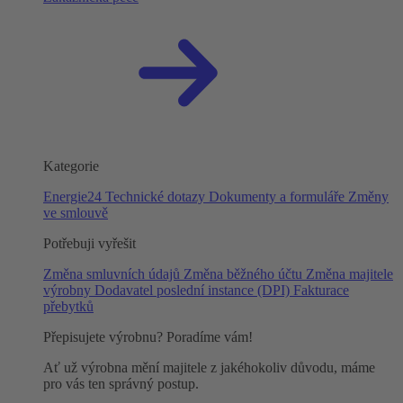
Kategorie
Energie24
Technické dotazy
Dokumenty a formuláře
Změny
ve smlouvě
Potřebuji vyřešit
Změna smluvních údajů
Změna běžného účtu
Změna majitele
výrobny
Dodavatel poslední instance (DPI)
Fakturace
přebytků
Přepisujete výrobnu? Poradíme vám!
Ať už výrobna mění majitele z jakéhokoliv důvodu, máme
pro vás ten správný postup.