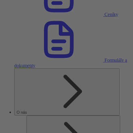
Ceníky
Formuláře a
dokumenty
O nás