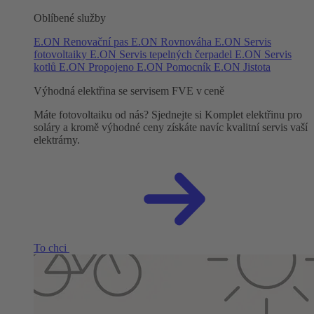
Oblíbené služby
E.ON Renovační pas
E.ON Rovnováha
E.ON Servis
fotovoltaiky
E.ON Servis tepelných čerpadel
E.ON Servis
kotlů
E.ON Propojeno
E.ON Pomocník
E.ON Jistota
Výhodná elektřina se servisem FVE v ceně
Máte fotovoltaiku od nás? Sjednejte si Komplet elektřinu pro
soláry a kromě výhodné ceny získáte navíc kvalitní servis vaší
elektrárny.
To chci