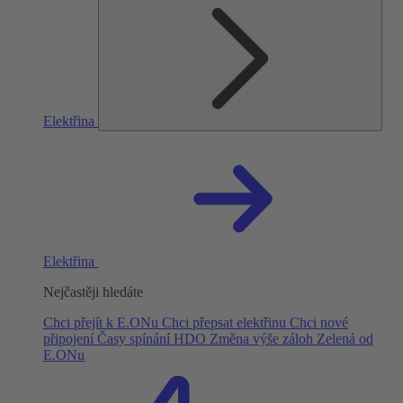
Elektřina
Elektřina
Nejčastěji hledáte
Chci přejít k E.ONu
Chci přepsat elektřinu
Chci nové
připojení
Časy spínání HDO
Změna výše záloh
Zelená od
E.ONu