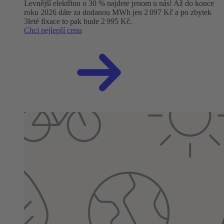
Levnější elektřinu o 30 % najdete jenom u nás! Až do konce
roku 2026 dáte za dodanou MWh jen 2 097 Kč a po zbytek
3leté fixace to pak bude 2 995 Kč.
Chci nejlepší cenu