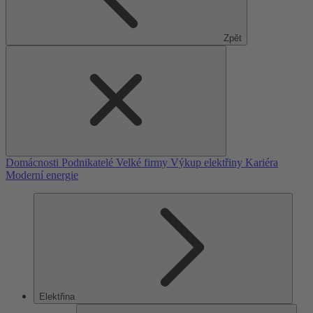
Zpět
Domácnosti
Podnikatelé
Velké firmy
Výkup elektřiny
Kariéra
Moderní energie
Elektřina