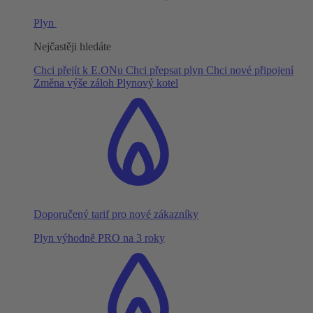
Plyn
Nejčastěji hledáte
Chci přejít k E.ONu
Chci přepsat plyn
Chci nové připojení
Změna výše záloh
Plynový kotel
Doporučený tarif pro nové zákazníky
Plyn výhodně PRO na 3 roky