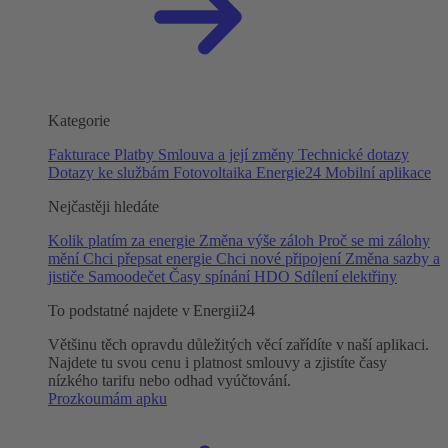
Kategorie
Fakturace
Platby
Smlouva a její změny
Technické dotazy
Dotazy ke službám
Fotovoltaika
Energie24
Mobilní aplikace
Nejčastěji hledáte
Kolik platím za energie
Změna výše záloh
Proč se mi zálohy
mění
Chci přepsat energie
Chci nové připojení
Změna sazby a
jističe
Samoodečet
Časy spínání HDO
Sdílení elektřiny
To podstatné najdete v Energii24
Většinu těch opravdu důležitých věcí zařídíte v naší aplikaci.
Najdete tu svou cenu i platnost smlouvy a zjistíte časy
nízkého tarifu nebo odhad vyúčtování.
Prozkoumám apku