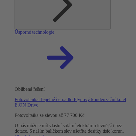
Úsporné technologie
Oblíbená řešení
Fotovoltaika
Tepelné čerpadlo
Plynový kondenzační kotel
E.ON Drive
Fotovoltaika se slevou až 77 700 Kč
U nás můžete mít vlastní solární elektrárnu levnější i bez
dotace. S naším balíčkem slev ušetříte desítky tisíc korun.