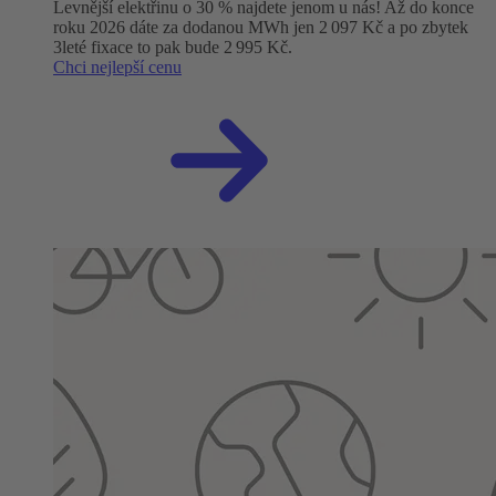
Levnější elektřinu o 30 % najdete jenom u nás! Až do konce
roku 2026 dáte za dodanou MWh jen 2 097 Kč a po zbytek
3leté fixace to pak bude 2 995 Kč.
Chci nejlepší cenu