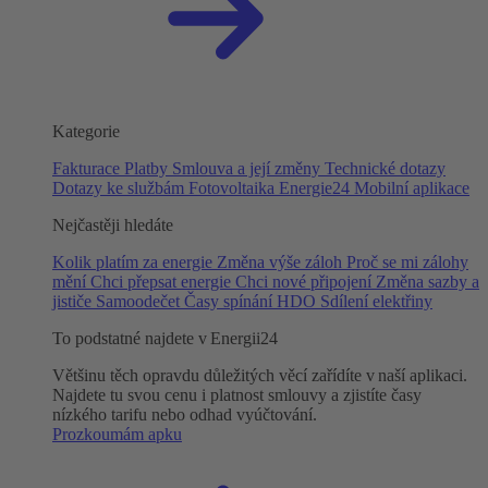
Kategorie
Fakturace
Platby
Smlouva a její změny
Technické dotazy
Dotazy ke službám
Fotovoltaika
Energie24
Mobilní aplikace
Nejčastěji hledáte
Kolik platím za energie
Změna výše záloh
Proč se mi zálohy
mění
Chci přepsat energie
Chci nové připojení
Změna sazby a
jističe
Samoodečet
Časy spínání HDO
Sdílení elektřiny
To podstatné najdete v Energii24
Většinu těch opravdu důležitých věcí zařídíte v naší aplikaci.
Najdete tu svou cenu i platnost smlouvy a zjistíte časy
nízkého tarifu nebo odhad vyúčtování.
Prozkoumám apku