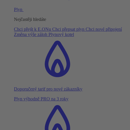
Plyn
Nejčastěji hledáte
Chci přejít k E.ONu
Chci přepsat plyn
Chci nové připojení
Změna výše záloh
Plynový kotel
Doporučený tarif pro nové zákazníky
Plyn výhodně PRO na 3 roky