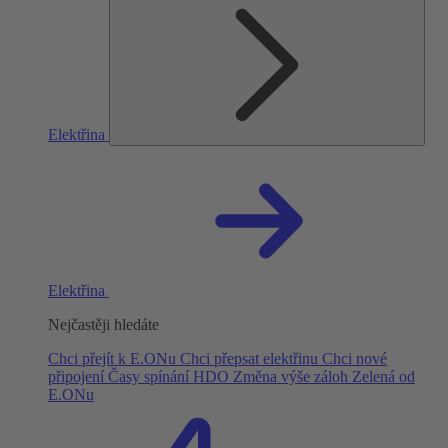
Elektřina
Elektřina
Nejčastěji hledáte
Chci přejít k E.ONu
Chci přepsat elektřinu
Chci nové
připojení
Časy spínání HDO
Změna výše záloh
Zelená od
E.ONu