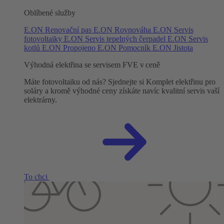
Oblíbené služby
E.ON Renovační pas
E.ON Rovnováha
E.ON Servis
fotovoltaiky
E.ON Servis tepelných čerpadel
E.ON Servis
kotlů
E.ON Propojeno
E.ON Pomocník
E.ON Jistota
Výhodná elektřina se servisem FVE v ceně
Máte fotovoltaiku od nás? Sjednejte si Komplet elektřinu pro
soláry a kromě výhodné ceny získáte navíc kvalitní servis vaší
elektrárny.
To chci