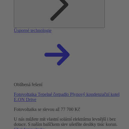
Úsporné technologie
Oblíbená řešení
Fotovoltaika
Tepelné čerpadlo
Plynový kondenzační kotel
E.ON Drive
Fotovoltaika se slevou až 77 700 Kč
U nás můžete mít vlastní solární elektrárnu levnější i bez
dotace. S naším balíčkem slev ušetříte desítky tisíc korun.