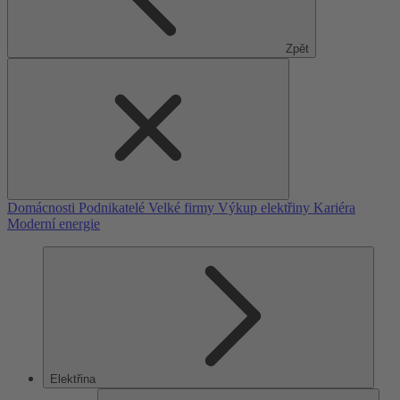
Zpět
Domácnosti
Podnikatelé
Velké firmy
Výkup elektřiny
Kariéra
Moderní energie
Elektřina