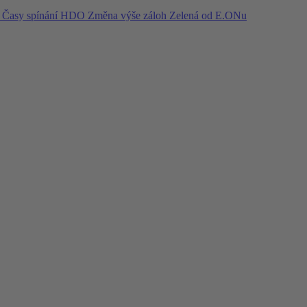
í
Časy spínání HDO
Změna výše záloh
Zelená od E.ONu