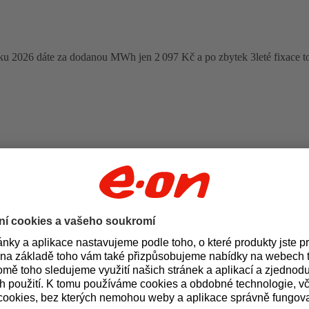
oku 2026 dáte za dodanou MWh jen 2 097 Kč a po zbytek 3leté fixace t