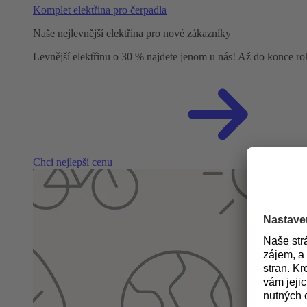
Komplet elektřina pro čerpadla
Naše nejlevnější elektřina pro nové zákazníky
Levnější elektřinu o 30 % najdete jenom u nás! Až do konce r
Chci nejlepší cenu