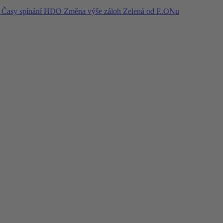
í
Časy spínání HDO
Změna výše záloh
Zelená od E.ONu