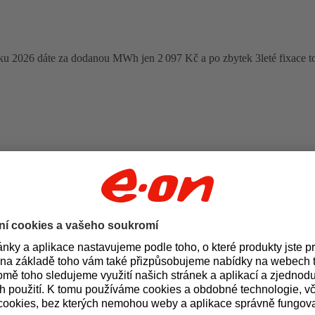
oku 2026 dáte za dodanou MWh jen 2 097 Kč a po zbytek 3leté fixace t