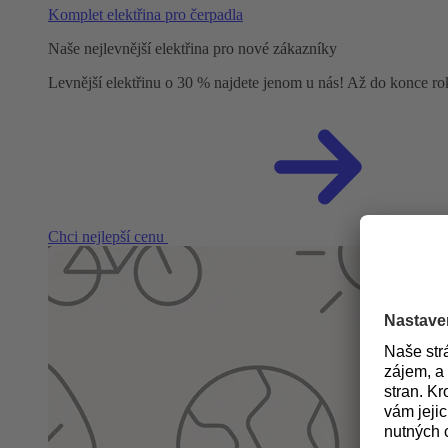
Komplet elektřina pro čerpadla
Naše nejlevnější elektřina pro nové zákazníky
Levnější elektřinu o 30 % najdete jenom u nás! Až do konce r
Chci nejlepší cenu