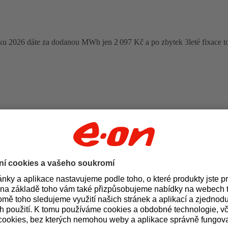
oku 2026 dáte za dodanou MWh jen 2 097 Kč a po zbytek 3leté fixace t