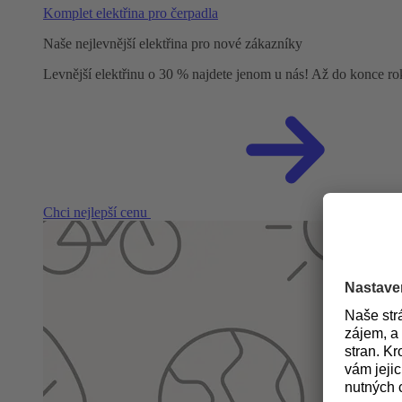
Komplet elektřina pro čerpadla
Naše nejlevnější elektřina pro nové zákazníky
Levnější elektřinu o 30 % najdete jenom u nás! Až do konce r
Chci nejlepší cenu