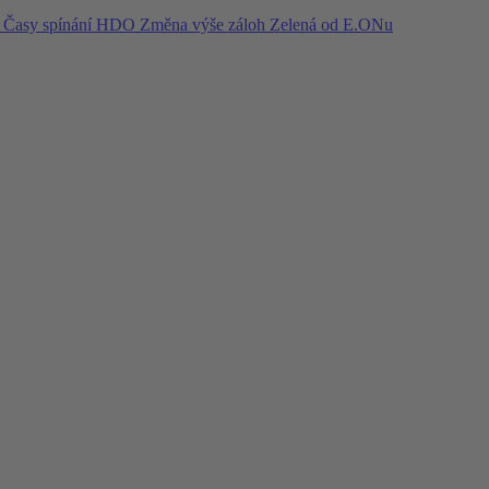
í
Časy spínání HDO
Změna výše záloh
Zelená od E.ONu