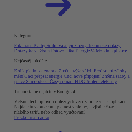
Kategorie
Fakturace
Platby
Smlouva a její změny
Technické dotazy
Dotazy ke službám
Fotovoltaika
Energie24
Mobilní aplikace
Nejčastěji hledáte
Kolik platím za energie
Změna výše záloh
Proč se mi zálohy
mění
Chci přepsat energie
Chci nové připojení
Změna sazby a
jističe
Samoodečet
Časy spínání HDO
Sdílení elektřiny
To podstatné najdete v Energii24
Většinu těch opravdu důležitých věcí zařídíte v naší aplikaci.
Najdete tu svou cenu i platnost smlouvy a zjistíte časy
nízkého tarifu nebo odhad vyúčtování.
Prozkoumám apku