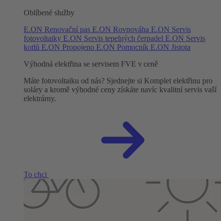
Oblíbené služby
E.ON Renovační pas
E.ON Rovnováha
E.ON Servis
fotovoltaiky
E.ON Servis tepelných čerpadel
E.ON Servis
kotlů
E.ON Propojeno
E.ON Pomocník
E.ON Jistota
Výhodná elektřina se servisem FVE v ceně
Máte fotovoltaiku od nás? Sjednejte si Komplet elektřinu pro
soláry a kromě výhodné ceny získáte navíc kvalitní servis vaší
elektrárny.
To chci