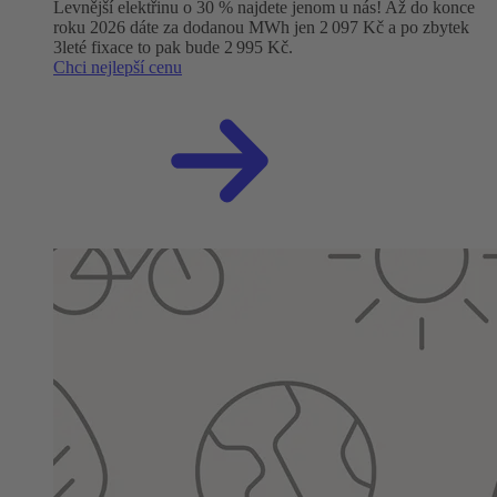
Levnější elektřinu o 30 % najdete jenom u nás! Až do konce
roku 2026 dáte za dodanou MWh jen 2 097 Kč a po zbytek
3leté fixace to pak bude 2 995 Kč.
Chci nejlepší cenu