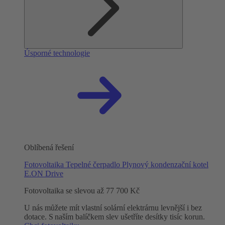
Úsporné technologie
Oblíbená řešení
Fotovoltaika
Tepelné čerpadlo
Plynový kondenzační kotel
E.ON Drive
Fotovoltaika se slevou až 77 700 Kč
U nás můžete mít vlastní solární elektrárnu levnější i bez
dotace. S naším balíčkem slev ušetříte desítky tisíc korun.