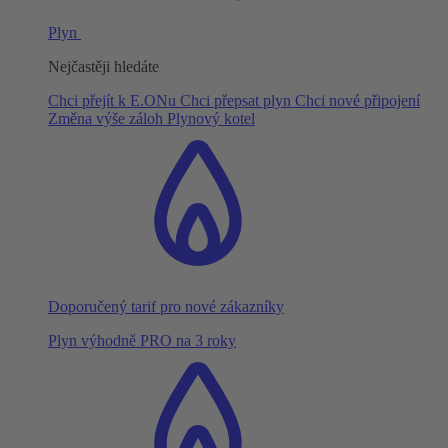
Plyn
Nejčastěji hledáte
Chci přejít k E.ONu
Chci přepsat plyn
Chci nové připojení
Změna výše záloh
Plynový kotel
Doporučený tarif pro nové zákazníky
Plyn výhodně PRO na 3 roky