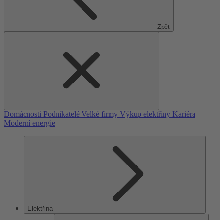
Zpět
Domácnosti
Podnikatelé
Velké firmy
Výkup elektřiny
Kariéra
Moderní energie
Elektřina