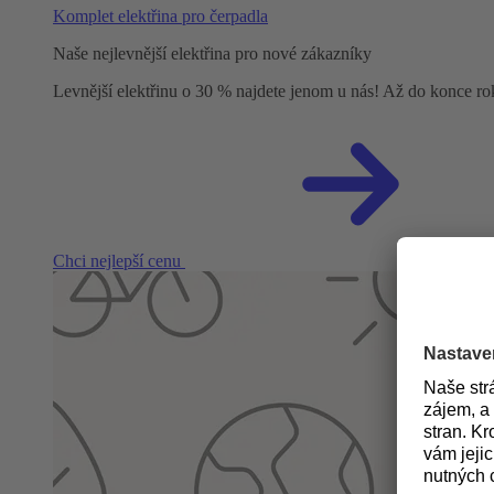
Komplet elektřina pro čerpadla
Naše nejlevnější elektřina pro nové zákazníky
Levnější elektřinu o 30 % najdete jenom u nás! Až do konce r
Chci nejlepší cenu