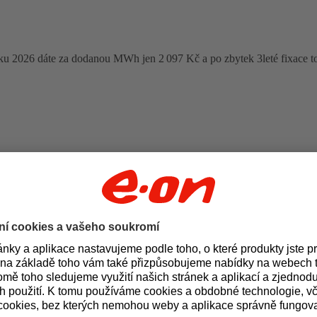
oku 2026 dáte za dodanou MWh jen 2 097 Kč a po zbytek 3leté fixace t