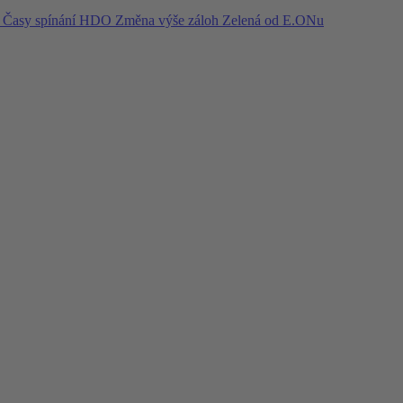
í
Časy spínání HDO
Změna výše záloh
Zelená od E.ONu