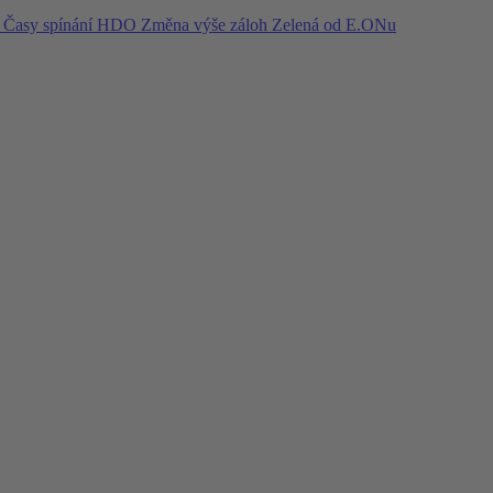
í
Časy spínání HDO
Změna výše záloh
Zelená od E.ONu