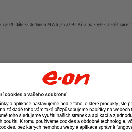
oku 2026 dáte za dodanou MWh jen 2 097 Kč a po zbytek 3leté fixace t