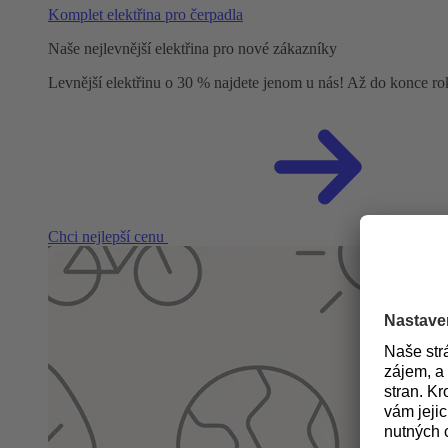
Komplet elektřina pro čerpadla
Naše nejlevnější elektřina pro nové zákazníky
Levnější elektřinu o 30 % najdete jenom u nás! Až do konce r
Chci nejlepší cenu