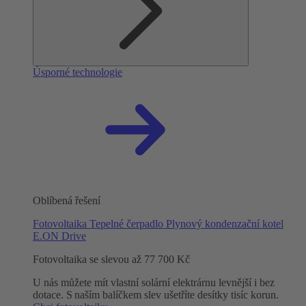
Úsporné technologie
Oblíbená řešení
Fotovoltaika
Tepelné čerpadlo
Plynový kondenzační kotel
E.ON Drive
Fotovoltaika se slevou až 77 700 Kč
U nás můžete mít vlastní solární elektrárnu levnější i bez
dotace. S naším balíčkem slev ušetříte desítky tisíc korun.