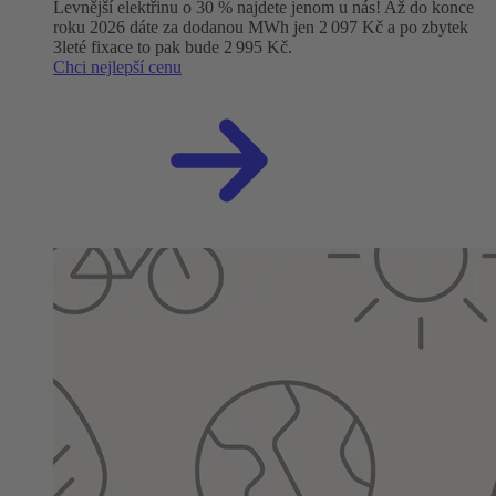
Levnější elektřinu o 30 % najdete jenom u nás! Až do konce
roku 2026 dáte za dodanou MWh jen 2 097 Kč a po zbytek
3leté fixace to pak bude 2 995 Kč.
Chci nejlepší cenu