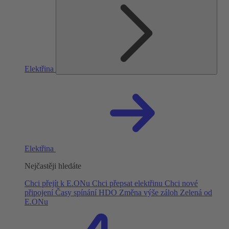
Elektřina
Elektřina
Nejčastěji hledáte
Chci přejít k E.ONu
Chci přepsat elektřinu
Chci nové
připojení
Časy spínání HDO
Změna výše záloh
Zelená od
E.ONu