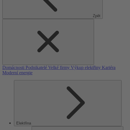
Zpět
Domácnosti
Podnikatelé
Velké firmy
Výkup elektřiny
Kariéra
Moderní energie
Elektřina