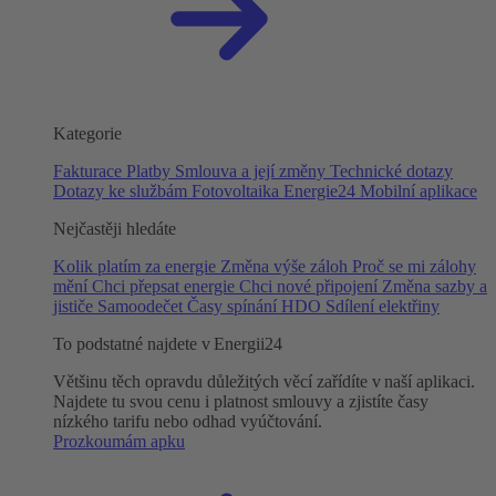
Kategorie
Fakturace
Platby
Smlouva a její změny
Technické dotazy
Dotazy ke službám
Fotovoltaika
Energie24
Mobilní aplikace
Nejčastěji hledáte
Kolik platím za energie
Změna výše záloh
Proč se mi zálohy
mění
Chci přepsat energie
Chci nové připojení
Změna sazby a
jističe
Samoodečet
Časy spínání HDO
Sdílení elektřiny
To podstatné najdete v Energii24
Většinu těch opravdu důležitých věcí zařídíte v naší aplikaci.
Najdete tu svou cenu i platnost smlouvy a zjistíte časy
nízkého tarifu nebo odhad vyúčtování.
Prozkoumám apku