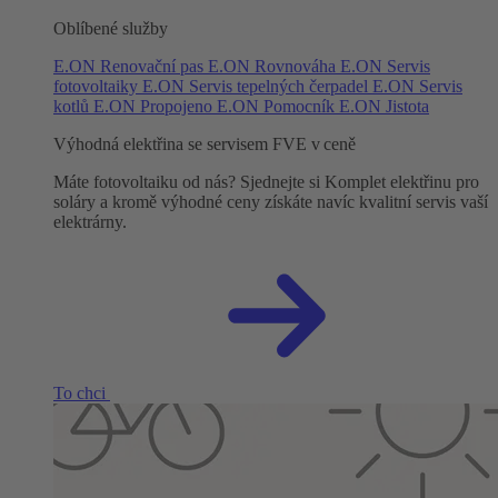
Oblíbené služby
E.ON Renovační pas
E.ON Rovnováha
E.ON Servis
fotovoltaiky
E.ON Servis tepelných čerpadel
E.ON Servis
kotlů
E.ON Propojeno
E.ON Pomocník
E.ON Jistota
Výhodná elektřina se servisem FVE v ceně
Máte fotovoltaiku od nás? Sjednejte si Komplet elektřinu pro
soláry a kromě výhodné ceny získáte navíc kvalitní servis vaší
elektrárny.
To chci