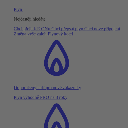
Plyn
Nejčastěji hledáte
Chci přejít k E.ONu
Chci přepsat plyn
Chci nové připojení
Změna výše záloh
Plynový kotel
Doporučený tarif pro nové zákazníky
Plyn výhodně PRO na 3 roky