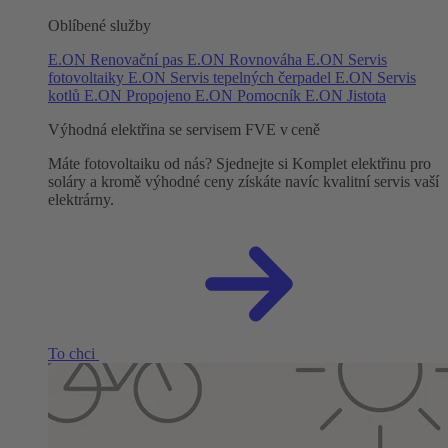
Oblíbené služby
E.ON Renovační pas
E.ON Rovnováha
E.ON Servis
fotovoltaiky
E.ON Servis tepelných čerpadel
E.ON Servis
kotlů
E.ON Propojeno
E.ON Pomocník
E.ON Jistota
Výhodná elektřina se servisem FVE v ceně
Máte fotovoltaiku od nás? Sjednejte si Komplet elektřinu pro
soláry a kromě výhodné ceny získáte navíc kvalitní servis vaší
elektrárny.
To chci