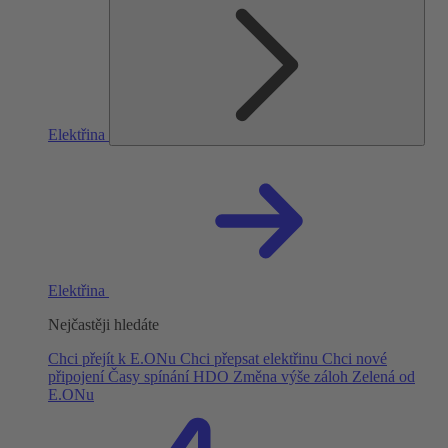
Elektřina
Elektřina
Nejčastěji hledáte
Chci přejít k E.ONu
Chci přepsat elektřinu
Chci nové
připojení
Časy spínání HDO
Změna výše záloh
Zelená od
E.ONu