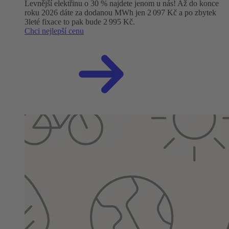
Levnější elektřinu o 30 % najdete jenom u nás! Až do konce
roku 2026 dáte za dodanou MWh jen 2 097 Kč a po zbytek
3leté fixace to pak bude 2 995 Kč.
Chci nejlepší cenu