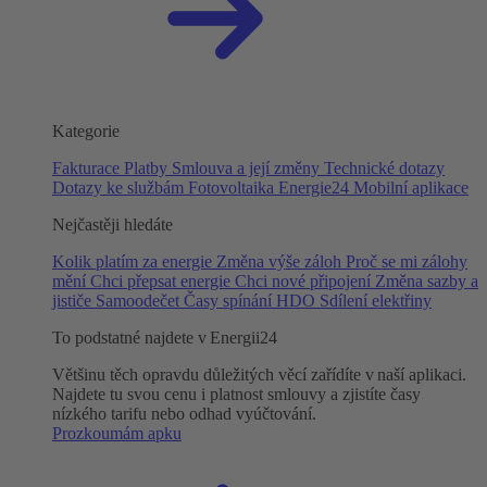
Kategorie
Fakturace
Platby
Smlouva a její změny
Technické dotazy
Dotazy ke službám
Fotovoltaika
Energie24
Mobilní aplikace
Nejčastěji hledáte
Kolik platím za energie
Změna výše záloh
Proč se mi zálohy
mění
Chci přepsat energie
Chci nové připojení
Změna sazby a
jističe
Samoodečet
Časy spínání HDO
Sdílení elektřiny
To podstatné najdete v Energii24
Většinu těch opravdu důležitých věcí zařídíte v naší aplikaci.
Najdete tu svou cenu i platnost smlouvy a zjistíte časy
nízkého tarifu nebo odhad vyúčtování.
Prozkoumám apku