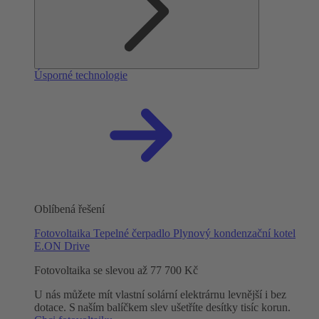
Úsporné technologie
Oblíbená řešení
Fotovoltaika
Tepelné čerpadlo
Plynový kondenzační kotel
E.ON Drive
Fotovoltaika se slevou až 77 700 Kč
U nás můžete mít vlastní solární elektrárnu levnější i bez
dotace. S naším balíčkem slev ušetříte desítky tisíc korun.