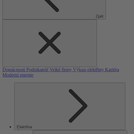
Zpět
Domácnosti
Podnikatelé
Velké firmy
Výkup elektřiny
Kariéra
Moderní energie
Elektřina