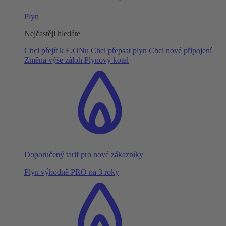
Plyn
Nejčastěji hledáte
Chci přejít k E.ONu
Chci přepsat plyn
Chci nové připojení
Změna výše záloh
Plynový kotel
Doporučený tarif pro nové zákazníky
Plyn výhodně PRO na 3 roky