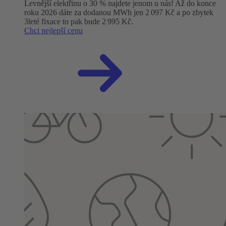
Levnější elektřinu o 30 % najdete jenom u nás! Až do konce
roku 2026 dáte za dodanou MWh jen 2 097 Kč a po zbytek
3leté fixace to pak bude 2 995 Kč.
Chci nejlepší cenu