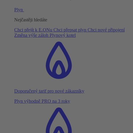
Plyn
Nejčastěji hledáte
Chci přejít k E.ONu
Chci přepsat plyn
Chci nové připojení
Změna výše záloh
Plynový kotel
Doporučený tarif pro nové zákazníky
Plyn výhodně PRO na 3 roky