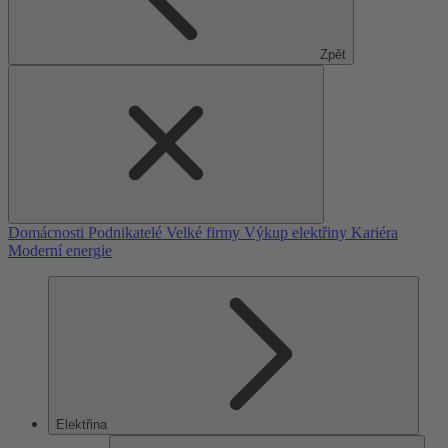
Zpět
Domácnosti
Podnikatelé
Velké firmy
Výkup elektřiny
Kariéra
Moderní energie
Elektřina