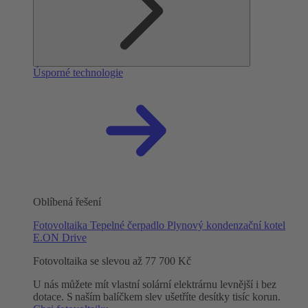
Úsporné technologie
Oblíbená řešení
Fotovoltaika
Tepelné čerpadlo
Plynový kondenzační kotel
E.ON Drive
Fotovoltaika se slevou až 77 700 Kč
U nás můžete mít vlastní solární elektrárnu levnější i bez
dotace. S naším balíčkem slev ušetříte desítky tisíc korun.