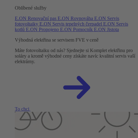
Oblíbené služby
E.ON Renovační pas
E.ON Rovnováha
E.ON Servis
fotovoltaiky
E.ON Servis tepelných čerpadel
E.ON Servis
kotlů
E.ON Propojeno
E.ON Pomocník
E.ON Jistota
Výhodná elektřina se servisem FVE v ceně
Máte fotovoltaiku od nás? Sjednejte si Komplet elektřinu pro
soláry a kromě výhodné ceny získáte navíc kvalitní servis vaší
elektrárny.
To chci