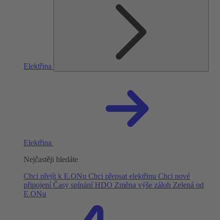
Elektřina
Elektřina
Nejčastěji hledáte
Chci přejít k E.ONu
Chci přepsat elektřinu
Chci nové
připojení
Časy spínání HDO
Změna výše záloh
Zelená od
E.ONu