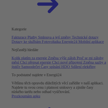
Kategorie
Fakturace
Platby
Smlouva a její změny
Technické dotazy
Dotazy ke službám
Fotovoltaika
Energie24
Mobilní aplikace
Nejčastěji hledáte
Kolik platím za energie
Změna výše záloh
Proč se mi zálohy
mění
Chci přepsat energie
Chci nové připojení
Změna sazby a
jističe
Samoodečet
Časy spínání HDO
Sdílení elektřiny
To podstatné najdete v Energii24
Většinu těch opravdu důležitých věcí zařídíte v naší aplikaci.
Najdete tu svou cenu i platnost smlouvy a zjistíte časy
nízkého tarifu nebo odhad vyúčtování.
Prozkoumám apku