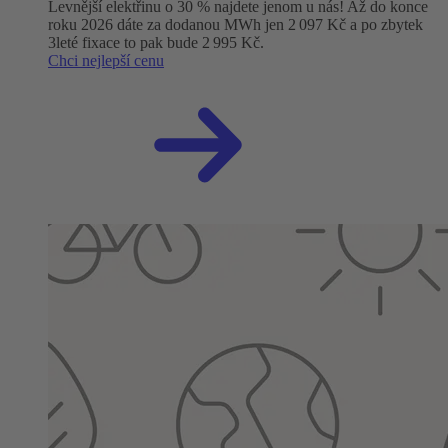
Levnější elektřinu o 30 % najdete jenom u nás! Až do konce
roku 2026 dáte za dodanou MWh jen 2 097 Kč a po zbytek
3leté fixace to pak bude 2 995 Kč.
Chci nejlepší cenu