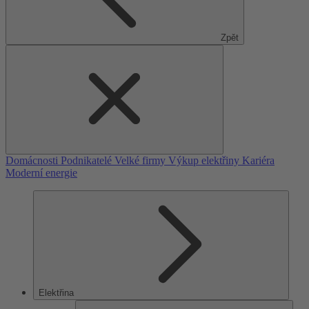
Zpět
Domácnosti
Podnikatelé
Velké firmy
Výkup elektřiny
Kariéra
Moderní energie
Elektřina