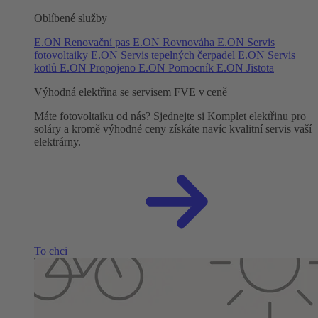
Oblíbené služby
E.ON Renovační pas
E.ON Rovnováha
E.ON Servis
fotovoltaiky
E.ON Servis tepelných čerpadel
E.ON Servis
kotlů
E.ON Propojeno
E.ON Pomocník
E.ON Jistota
Výhodná elektřina se servisem FVE v ceně
Máte fotovoltaiku od nás? Sjednejte si Komplet elektřinu pro
soláry a kromě výhodné ceny získáte navíc kvalitní servis vaší
elektrárny.
To chci