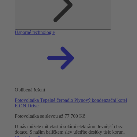
Úsporné technologie
Oblíbená řešení
Fotovoltaika
Tepelné čerpadlo
Plynový kondenzační kotel
E.ON Drive
Fotovoltaika se slevou až 77 700 Kč
U nás můžete mít vlastní solární elektrárnu levnější i bez
dotace. S naším balíčkem slev ušetříte desítky tisíc korun.