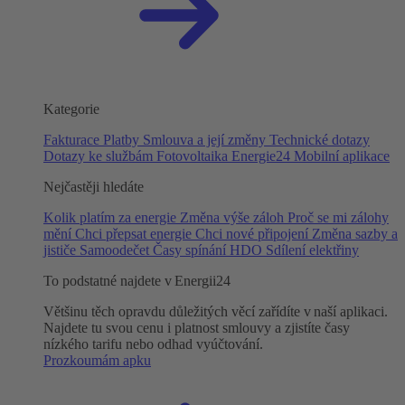
Kategorie
Fakturace
Platby
Smlouva a její změny
Technické dotazy
Dotazy ke službám
Fotovoltaika
Energie24
Mobilní aplikace
Nejčastěji hledáte
Kolik platím za energie
Změna výše záloh
Proč se mi zálohy
mění
Chci přepsat energie
Chci nové připojení
Změna sazby a
jističe
Samoodečet
Časy spínání HDO
Sdílení elektřiny
To podstatné najdete v Energii24
Většinu těch opravdu důležitých věcí zařídíte v naší aplikaci.
Najdete tu svou cenu i platnost smlouvy a zjistíte časy
nízkého tarifu nebo odhad vyúčtování.
Prozkoumám apku