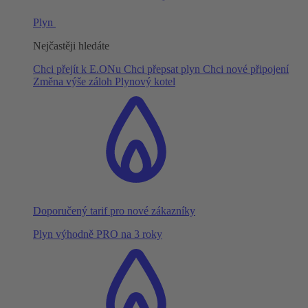
Plyn
Nejčastěji hledáte
Chci přejít k E.ONu
Chci přepsat plyn
Chci nové připojení
Změna výše záloh
Plynový kotel
Doporučený tarif pro nové zákazníky
Plyn výhodně PRO na 3 roky