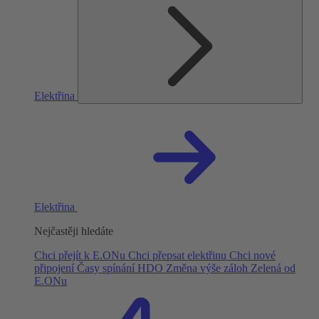
Elektřina
Elektřina
Nejčastěji hledáte
Chci přejít k E.ONu
Chci přepsat elektřinu
Chci nové
připojení
Časy spínání HDO
Změna výše záloh
Zelená od
E.ONu