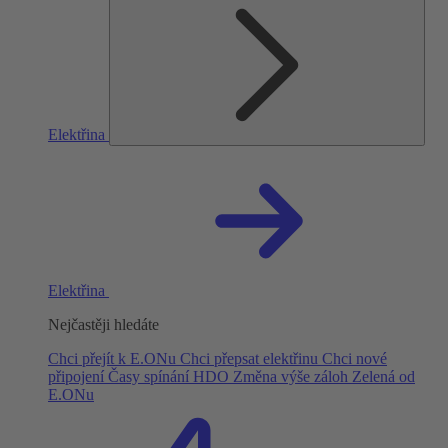
Elektřina
Elektřina
Nejčastěji hledáte
Chci přejít k E.ONu
Chci přepsat elektřinu
Chci nové
připojení
Časy spínání HDO
Změna výše záloh
Zelená od
E.ONu