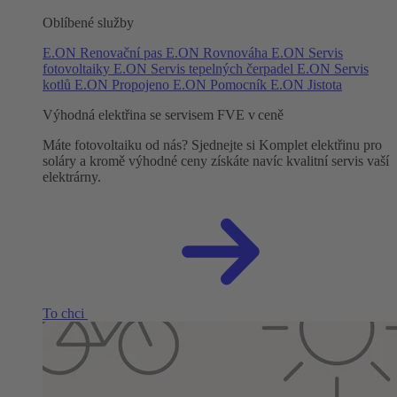
Oblíbené služby
E.ON Renovační pas
E.ON Rovnováha
E.ON Servis
fotovoltaiky
E.ON Servis tepelných čerpadel
E.ON Servis
kotlů
E.ON Propojeno
E.ON Pomocník
E.ON Jistota
Výhodná elektřina se servisem FVE v ceně
Máte fotovoltaiku od nás? Sjednejte si Komplet elektřinu pro
soláry a kromě výhodné ceny získáte navíc kvalitní servis vaší
elektrárny.
To chci