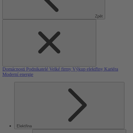
Zpět
Domácnosti
Podnikatelé
Velké firmy
Výkup elektřiny
Kariéra
Moderní energie
Elektřina