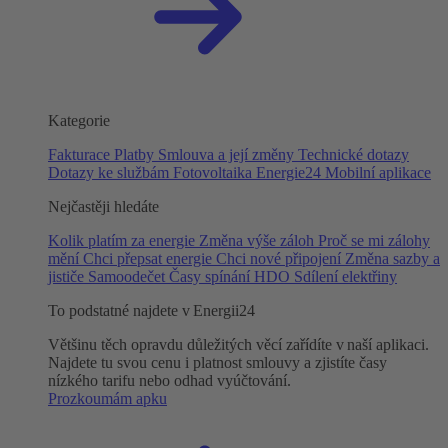
Kategorie
Fakturace
Platby
Smlouva a její změny
Technické dotazy
Dotazy ke službám
Fotovoltaika
Energie24
Mobilní aplikace
Nejčastěji hledáte
Kolik platím za energie
Změna výše záloh
Proč se mi zálohy
mění
Chci přepsat energie
Chci nové připojení
Změna sazby a
jističe
Samoodečet
Časy spínání HDO
Sdílení elektřiny
To podstatné najdete v Energii24
Většinu těch opravdu důležitých věcí zařídíte v naší aplikaci.
Najdete tu svou cenu i platnost smlouvy a zjistíte časy
nízkého tarifu nebo odhad vyúčtování.
Prozkoumám apku