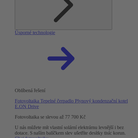
Úsporné technologie
Oblíbená řešení
Fotovoltaika
Tepelné čerpadlo
Plynový kondenzační kotel
E.ON Drive
Fotovoltaika se slevou až 77 700 Kč
U nás můžete mít vlastní solární elektrárnu levnější i bez
dotace. S naším balíčkem slev ušetříte desítky tisíc korun.