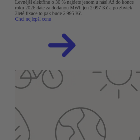
Levnější elektřinu o 30 % najdete jenom u nás! Až do konce
roku 2026 dáte za dodanou MWh jen 2 097 Kč a po zbytek
3leté fixace to pak bude 2 995 Kč.
Chci nejlepší cenu