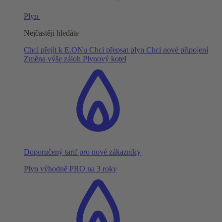
Plyn
Nejčastěji hledáte
Chci přejít k E.ONu
Chci přepsat plyn
Chci nové připojení
Změna výše záloh
Plynový kotel
Doporučený tarif pro nové zákazníky
Plyn výhodně PRO na 3 roky