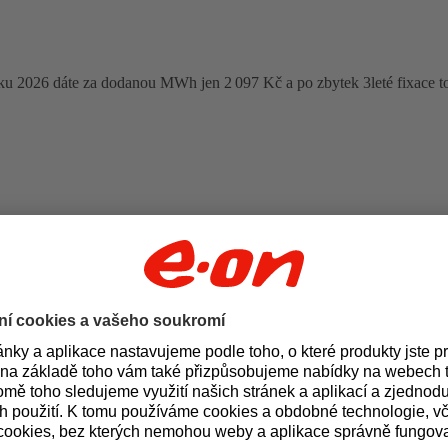
oku 2026 dáte za dodanou MWh jen 2 097 Kč a po zbytek 3leté fixace t