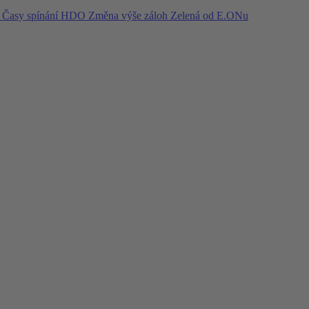
í
Časy spínání HDO
Změna výše záloh
Zelená od E.ONu