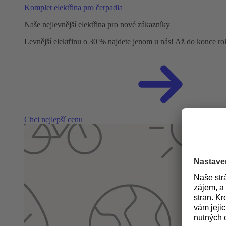
Komplet elektřina pro čerpadla
Naše nejlevnější elektřina pro nové zákazníky
Levnější elektřinu o 30 % najdete jenom u nás! Až do konce r
Chci nejlepší cenu