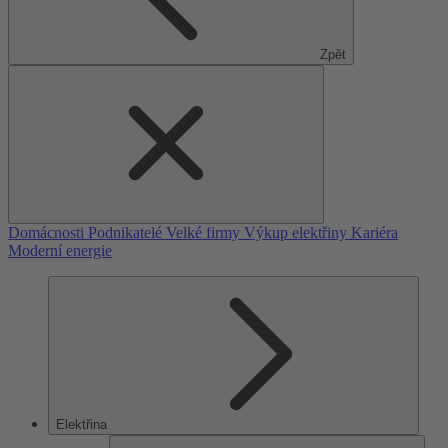
Zpět
Domácnosti
Podnikatelé
Velké firmy
Výkup elektřiny
Kariéra
Moderní energie
Elektřina