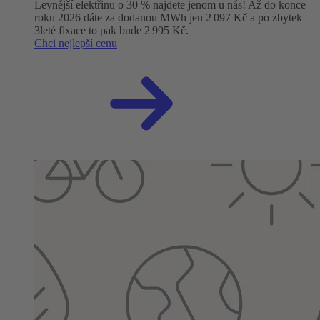
Levnější elektřinu o 30 % najdete jenom u nás! Až do konce
roku 2026 dáte za dodanou MWh jen 2 097 Kč a po zbytek
3leté fixace to pak bude 2 995 Kč.
Chci nejlepší cenu