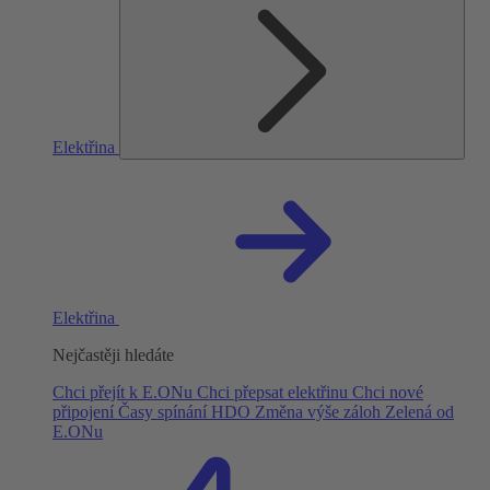
Elektřina
Elektřina
Nejčastěji hledáte
Chci přejít k E.ONu
Chci přepsat elektřinu
Chci nové
připojení
Časy spínání HDO
Změna výše záloh
Zelená od
E.ONu