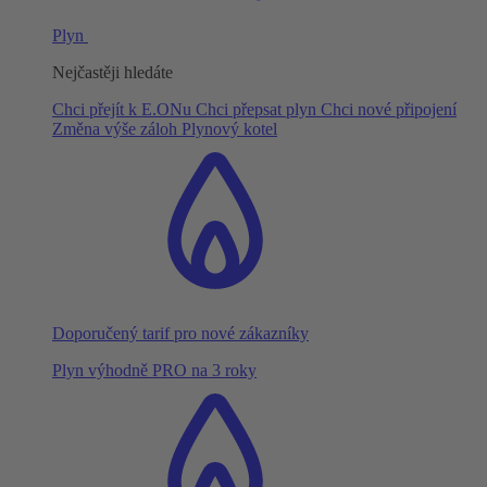
Plyn
Nejčastěji hledáte
Chci přejít k E.ONu
Chci přepsat plyn
Chci nové připojení
Změna výše záloh
Plynový kotel
Doporučený tarif pro nové zákazníky
Plyn výhodně PRO na 3 roky