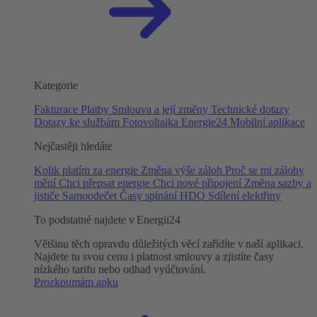
Kategorie
Fakturace
Platby
Smlouva a její změny
Technické dotazy
Dotazy ke službám
Fotovoltaika
Energie24
Mobilní aplikace
Nejčastěji hledáte
Kolik platím za energie
Změna výše záloh
Proč se mi zálohy
mění
Chci přepsat energie
Chci nové připojení
Změna sazby a
jističe
Samoodečet
Časy spínání HDO
Sdílení elektřiny
To podstatné najdete v Energii24
Většinu těch opravdu důležitých věcí zařídíte v naší aplikaci.
Najdete tu svou cenu i platnost smlouvy a zjistíte časy
nízkého tarifu nebo odhad vyúčtování.
Prozkoumám apku