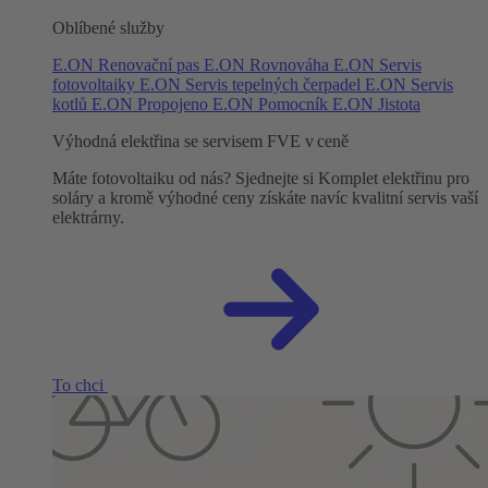
Oblíbené služby
E.ON Renovační pas
E.ON Rovnováha
E.ON Servis
fotovoltaiky
E.ON Servis tepelných čerpadel
E.ON Servis
kotlů
E.ON Propojeno
E.ON Pomocník
E.ON Jistota
Výhodná elektřina se servisem FVE v ceně
Máte fotovoltaiku od nás? Sjednejte si Komplet elektřinu pro
soláry a kromě výhodné ceny získáte navíc kvalitní servis vaší
elektrárny.
To chci