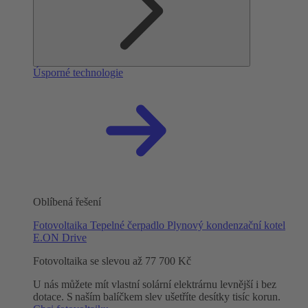
Úsporné technologie
Oblíbená řešení
Fotovoltaika
Tepelné čerpadlo
Plynový kondenzační kotel
E.ON Drive
Fotovoltaika se slevou až 77 700 Kč
U nás můžete mít vlastní solární elektrárnu levnější i bez
dotace. S naším balíčkem slev ušetříte desítky tisíc korun.