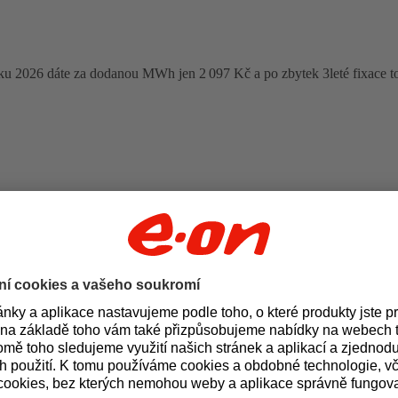
oku 2026 dáte za dodanou MWh jen 2 097 Kč a po zbytek 3leté fixace t