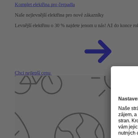
Komplet elektřina pro čerpadla
Naše nejlevnější elektřina pro nové zákazníky
Levnější elektřinu o 30 % najdete jenom u nás! Až do konce r
Chci nejlepší cenu