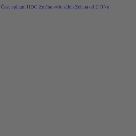
í
Časy spínání HDO
Změna výše záloh
Zelená od E.ONu