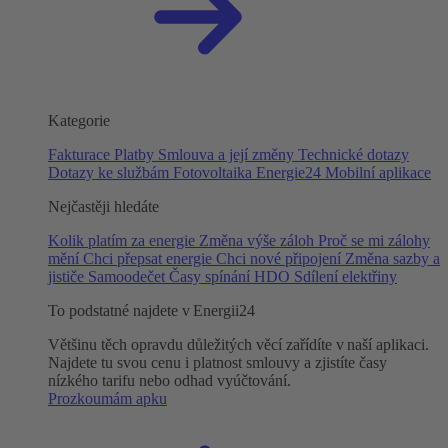
Kategorie
Fakturace
Platby
Smlouva a její změny
Technické dotazy
Dotazy ke službám
Fotovoltaika
Energie24
Mobilní aplikace
Nejčastěji hledáte
Kolik platím za energie
Změna výše záloh
Proč se mi zálohy
mění
Chci přepsat energie
Chci nové připojení
Změna sazby a
jističe
Samoodečet
Časy spínání HDO
Sdílení elektřiny
To podstatné najdete v Energii24
Většinu těch opravdu důležitých věcí zařídíte v naší aplikaci.
Najdete tu svou cenu i platnost smlouvy a zjistíte časy
nízkého tarifu nebo odhad vyúčtování.
Prozkoumám apku