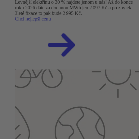
Levnější elektřinu o 30 % najdete jenom u nás! Až do konce
roku 2026 dáte za dodanou MWh jen 2 097 Kč a po zbytek
3leté fixace to pak bude 2 995 Kč.
Chci nejlepší cenu