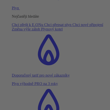
Plyn
Nejčastěji hledáte
Chci přejít k E.ONu
Chci přepsat plyn
Chci nové připojení
Změna výše záloh
Plynový kotel
Doporučený tarif pro nové zákazníky
Plyn výhodně PRO na 3 roky