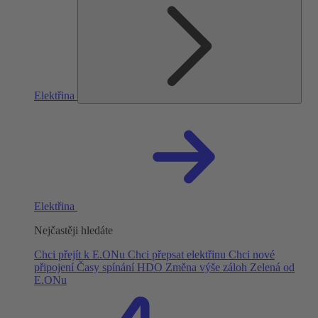
Elektřina
Elektřina
Nejčastěji hledáte
Chci přejít k E.ONu
Chci přepsat elektřinu
Chci nové
připojení
Časy spínání HDO
Změna výše záloh
Zelená od
E.ONu