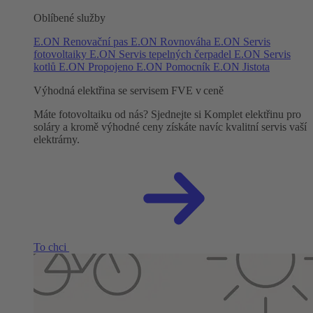
Oblíbené služby
E.ON Renovační pas
E.ON Rovnováha
E.ON Servis
fotovoltaiky
E.ON Servis tepelných čerpadel
E.ON Servis
kotlů
E.ON Propojeno
E.ON Pomocník
E.ON Jistota
Výhodná elektřina se servisem FVE v ceně
Máte fotovoltaiku od nás? Sjednejte si Komplet elektřinu pro
soláry a kromě výhodné ceny získáte navíc kvalitní servis vaší
elektrárny.
To chci