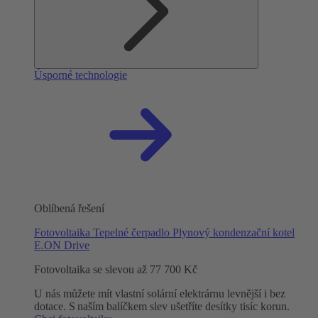
Úsporné technologie
Oblíbená řešení
Fotovoltaika
Tepelné čerpadlo
Plynový kondenzační kotel
E.ON Drive
Fotovoltaika se slevou až 77 700 Kč
U nás můžete mít vlastní solární elektrárnu levnější i bez
dotace. S naším balíčkem slev ušetříte desítky tisíc korun.