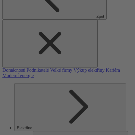
Zpět
Domácnosti
Podnikatelé
Velké firmy
Výkup elektřiny
Kariéra
Moderní energie
Elektřina